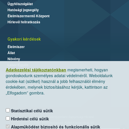
Ügyfélszolgálat
Hatósági jogsegély
Élelmiszermentő Központ
Hírlevél feliratkozás
Gyakori kérdések
Élelmiszer
Állat
Növény
Labor/Egyéb
Adatkezelési tájékoztatónkban
megismerheti, hogyan
gondoskodunk személyes adatai védelméről. Weboldalunk
cookie-kat (sütiket) használ a jobb felhasználói élmény
érdekében, melynek biztosításához kérjük, kattintson az
„Elfogadom” gombra.
Statisztikai célú sütik
Nemzeti Élelmiszerlánc-biztonsági Hivatal
Hirdetési célú sütik
Cím: 1024 Budapest, Keleti Károly utca. 24.
Alapműködést biztosító és funkcionális sütik
×
Levelezési cím: 1525 Budapest. Pf. 30.