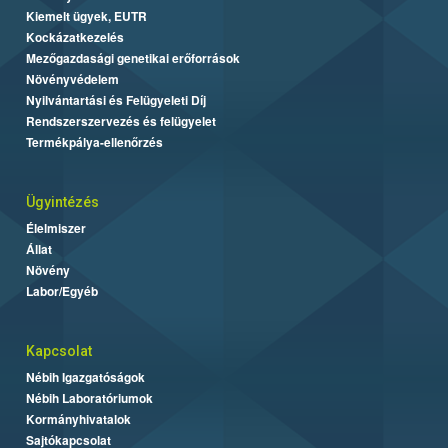
Kiemelt ügyek, EUTR
Kockázatkezelés
Mezőgazdasági genetikai erőforrások
Növényvédelem
Nyilvántartási és Felügyeleti Díj
Rendszerszervezés és felügyelet
Termékpálya-ellenőrzés
Ügyintézés
Élelmiszer
Állat
Növény
Labor/Egyéb
Kapcsolat
Nébih Igazgatóságok
Nébih Laboratóriumok
Kormányhivatalok
Sajtókapcsolat