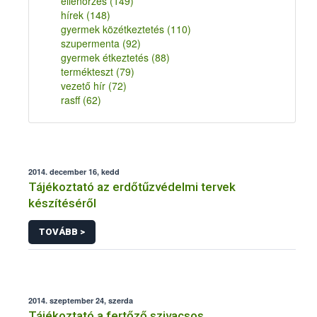
ellenőrzés
(149)
hírek
(148)
gyermek közétkeztetés
(110)
szupermenta
(92)
gyermek étkeztetés
(88)
termékteszt
(79)
vezető hír
(72)
rasff
(62)
2014. december 16, kedd
Tájékoztató az erdőtűzvédelmi tervek
készítéséről
TOVÁBB >
2014. szeptember 24, szerda
Tájékoztató a fertőző szivacsos