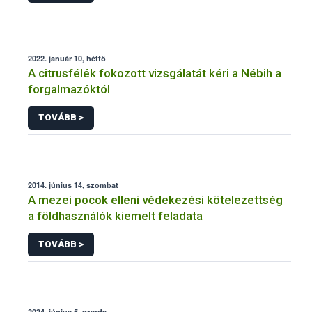
2022. január 10, hétfő
A citrusfélék fokozott vizsgálatát kéri a Nébih a
forgalmazóktól
TOVÁBB >
2014. június 14, szombat
A mezei pocok elleni védekezési kötelezettség
a földhasználók kiemelt feladata
TOVÁBB >
2024. június 5, szerda