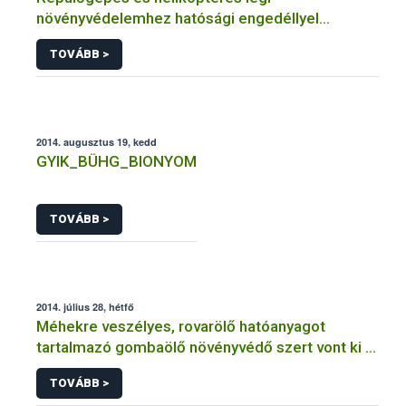
növényvédelemhez hatósági engedéllyel
rendelkező szervezetek
TOVÁBB >
2014. augusztus 19, kedd
GYIK_BÜHG_BIONYOM
TOVÁBB >
2014. július 28, hétfő
Méhekre veszélyes, rovarölő hatóanyagot
tartalmazó gombaölő növényvédő szert vont ki a
forgalomból a NÉBIH
TOVÁBB >