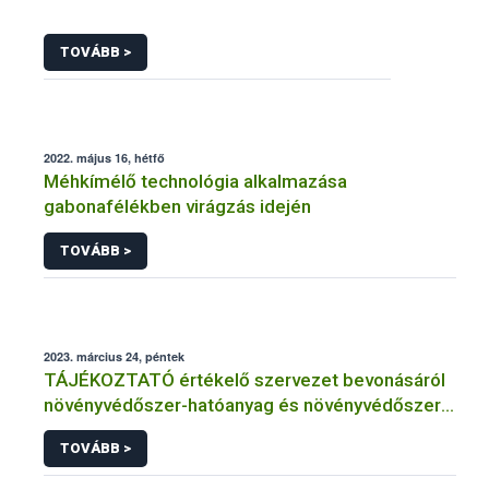
TOVÁBB >
2022. május 16, hétfő
Méhkímélő technológia alkalmazása
gabonafélékben virágzás idején
TOVÁBB >
2023. március 24, péntek
TÁJÉKOZTATÓ értékelő szervezet bevonásáról
növényvédőszer-hatóanyag és növényvédőszer
engedélyezésére, továbbá a meglévő engedély
TOVÁBB >
meghosszabbítására vagy módosítására irányuló
eljárásba