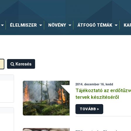
ÉLELMISZER
NÖVÉNY
ÁTFOGÓ TÉMÁK
KA
Keresés
2014. december 16, kedd
Tájékoztató az erdőtűz
tervek készítéséről
TOVÁBB >