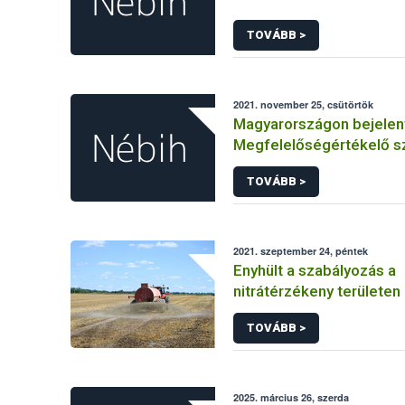
TOVÁBB >
2021. november 25, csütörtök
Magyarországon bejelen
Megfelelőségértékelő s
TOVÁBB >
2021. szeptember 24, péntek
Enyhült a szabályozás a
nitrátérzékeny területe
esetében
TOVÁBB >
2025. március 26, szerda