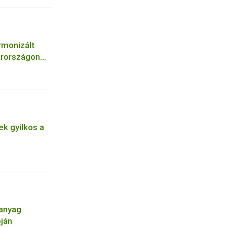
rmonizált
arországon
k gyilkos a
óanyag
pján