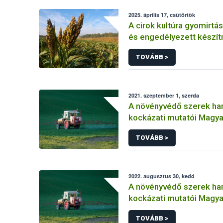
2025. április 17, csütörtök
A cirok kultúra gyomirtás
és engedélyezett készí
TOVÁBB >
2021. szeptember 1, szerda
A növényvédő szerek ha
kockázati mutatói Magy
(2011-2019)
TOVÁBB >
2022. augusztus 30, kedd
A növényvédő szerek ha
kockázati mutatói Magy
(2011-2020) Másolat 1
TOVÁBB >