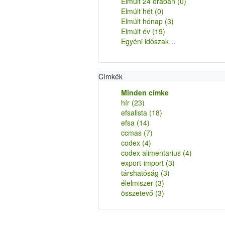
Elmúlt 24 órában
(0)
Elmúlt hét
(0)
Elmúlt hónap
(3)
Elmúlt év
(19)
Egyéni időszak…
Címkék
Minden címke
hír
(23)
efsalista
(18)
efsa
(14)
ccmas
(7)
codex
(4)
codex alimentarius
(4)
export-import
(3)
társhatóság
(3)
élelmiszer
(3)
összetevő
(3)