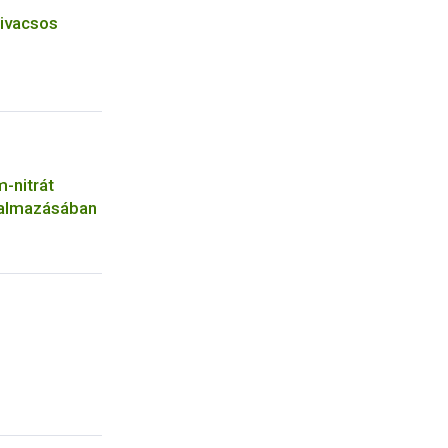
zivacsos
-nitrát
galmazásában