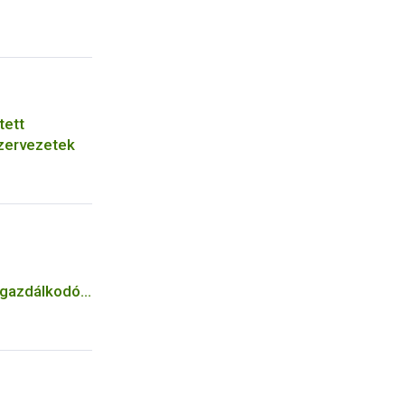
tett
zervezetek
n gazdálkodók