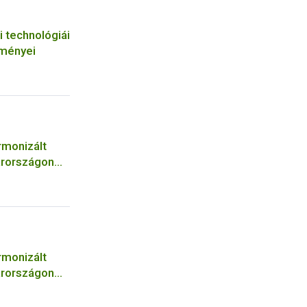
i technológiái
tményei
rmonizált
arországon
rmonizált
arországon