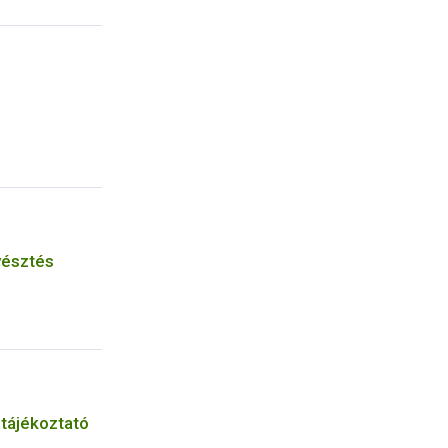
yésztés
 tájékoztató