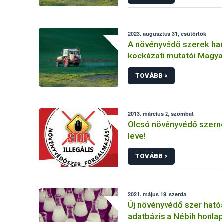
2023. augusztus 31, csütörtök
A növényvédő szerek ha
kockázati mutatói Magy
(2011-2020)
TOVÁBB >
2013. március 2, szombat
Olcsó növényvédő szerne
leve!
TOVÁBB >
2021. május 19, szerda
Új növényvédő szer hat
adatbázis a Nébih honla