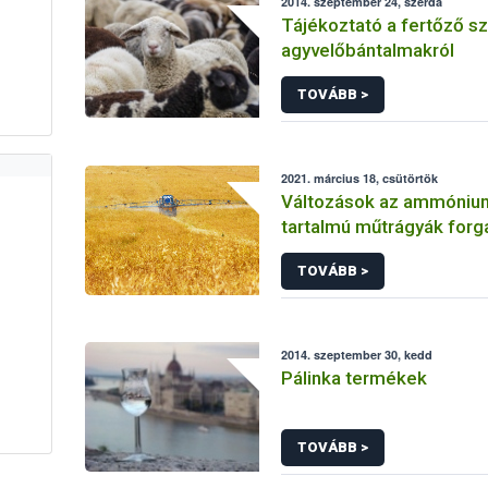
2014. szeptember 24, szerda
Tájékoztató a fertőző s
agyvelőbántalmakról
TOVÁBB >
2021. március 18, csütörtök
Változások az ammónium
tartalmú műtrágyák for
TOVÁBB >
2014. szeptember 30, kedd
Pálinka termékek
TOVÁBB >