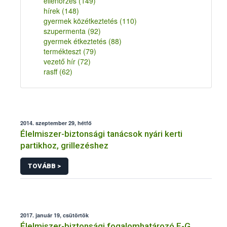
ellenőrzés
(149)
hírek
(148)
gyermek közétkeztetés
(110)
szupermenta
(92)
gyermek étkeztetés
(88)
termékteszt
(79)
vezető hír
(72)
rasff
(62)
2014. szeptember 29, hétfő
Élelmiszer-biztonsági tanácsok nyári kerti
partikhoz, grillezéshez
TOVÁBB >
2017. január 19, csütörtök
Élelmiszer-biztonsági fogalomhatározó E-G