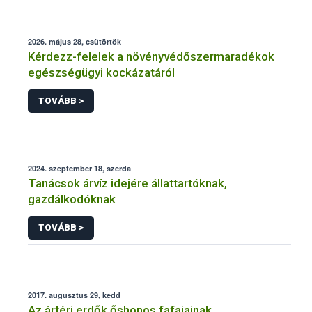
2026. május 28, csütörtök
Kérdezz-felelek a növényvédőszermaradékok
egészségügyi kockázatáról
TOVÁBB >
2024. szeptember 18, szerda
Tanácsok árvíz idejére állattartóknak,
gazdálkodóknak
TOVÁBB >
2017. augusztus 29, kedd
Az ártéri erdők őshonos fafajainak