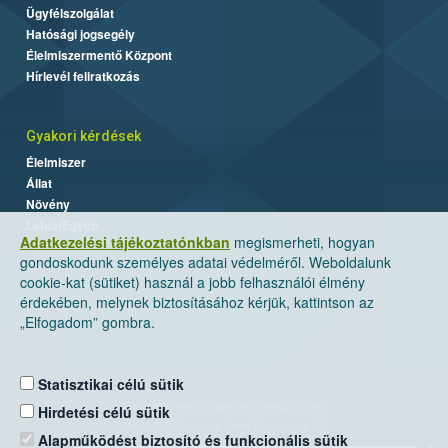
Ügyfélszolgálat
Hatósági jogsegély
Élelmiszermentő Központ
Hírlevél feliratkozás
Gyakori kérdések
Élelmiszer
Állat
Növény
Labor/Egyéb
Adatkezelési tájékoztatónkban
megismerheti, hogyan
gondoskodunk személyes adatai védelméről. Weboldalunk
cookie-kat (sütiket) használ a jobb felhasználói élmény
érdekében, melynek biztosításához kérjük, kattintson az
„Elfogadom” gombra.
Statisztikai célú sütik
Nemzeti Élelmiszerlánc-biztonsági Hivatal
Hirdetési célú sütik
Cím: 1024 Budapest, Keleti Károly utca. 24.
Alapműködést biztosító és funkcionális sütik
×
Levelezési cím: 1525 Budapest. Pf. 30.