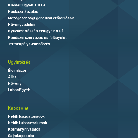
Kiemelt ügyek, EUTR
Kockázatkezelés
Mezőgazdasági genetikai erőforrások
Növényvédelem
Nyilvántartási és Felügyeleti Díj
Rendszerszervezés és felügyelet
Termékpálya-ellenőrzés
Ügyintézés
Élelmiszer
Állat
Növény
Labor/Egyéb
Kapcsolat
Nébih Igazgatóságok
Nébih Laboratóriumok
Kormányhivatalok
Sajtókapcsolat