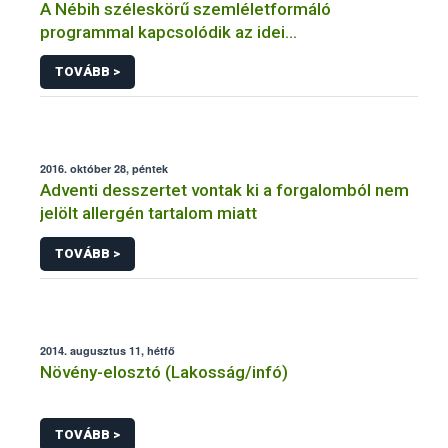
A Nébih széleskörű szemléletformáló
programmal kapcsolódik az idei
Fenntarthatósági Témahéthez
TOVÁBB >
2016. október 28, péntek
Adventi desszertet vontak ki a forgalomból nem
jelölt allergén tartalom miatt
TOVÁBB >
2014. augusztus 11, hétfő
Növény-elosztó (Lakosság/infó)
TOVÁBB >