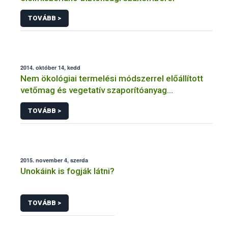
TOVÁBB >
2014. október 14, kedd
Nem ökológiai termelési módszerrel előállított
vetőmag és vegetatív szaporítóanyag
felhasználásának engedélyezése ökológiai (bio)
TOVÁBB >
gazdálkodás esetén
2015. november 4, szerda
Unokáink is fogják látni?
TOVÁBB >