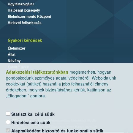
Ügyfélszolgálat
Hatósági jogsegély
Élelmiszermentő Központ
Hírlevél feliratkozás
Gyakori kérdések
Élelmiszer
Állat
Növény
Labor/Egyéb
Adatkezelési tájékoztatónkban
megismerheti, hogyan
gondoskodunk személyes adatai védelméről. Weboldalunk
cookie-kat (sütiket) használ a jobb felhasználói élmény
érdekében, melynek biztosításához kérjük, kattintson az
„Elfogadom” gombra.
Statisztikai célú sütik
Nemzeti Élelmiszerlánc-biztonsági Hivatal
Hirdetési célú sütik
Cím: 1024 Budapest, Keleti Károly utca. 24.
Alapműködést biztosító és funkcionális sütik
×
Levelezési cím: 1525 Budapest. Pf. 30.