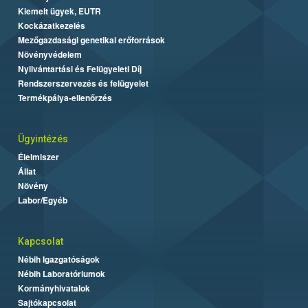
Kiemelt ügyek, EUTR
Kockázatkezelés
Mezőgazdasági genetikai erőforrások
Növényvédelem
Nyilvántartási és Felügyeleti Díj
Rendszerszervezés és felügyelet
Termékpálya-ellenőrzés
Ügyintézés
Élelmiszer
Állat
Növény
Labor/Egyéb
Kapcsolat
Nébih Igazgatóságok
Nébih Laboratóriumok
Kormányhivatalok
Sajtókapcsolat