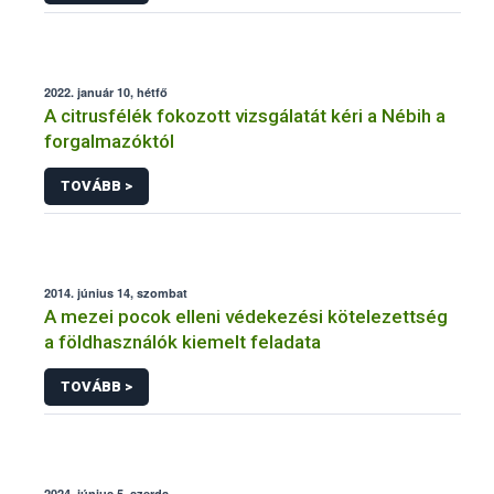
2022. január 10, hétfő
A citrusfélék fokozott vizsgálatát kéri a Nébih a
forgalmazóktól
TOVÁBB >
2014. június 14, szombat
A mezei pocok elleni védekezési kötelezettség
a földhasználók kiemelt feladata
TOVÁBB >
2024. június 5, szerda