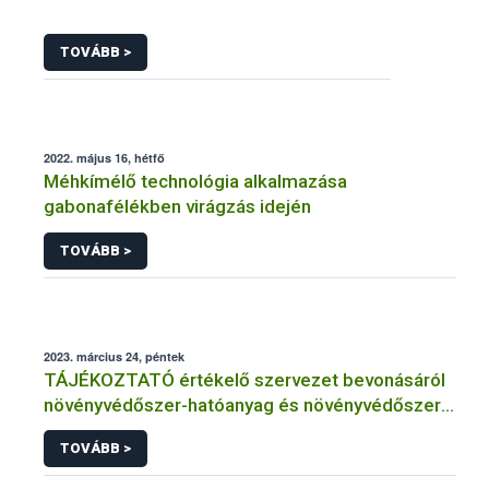
TOVÁBB >
2022. május 16, hétfő
Méhkímélő technológia alkalmazása
gabonafélékben virágzás idején
TOVÁBB >
2023. március 24, péntek
TÁJÉKOZTATÓ értékelő szervezet bevonásáról
növényvédőszer-hatóanyag és növényvédőszer
engedélyezésére, továbbá a meglévő engedély
TOVÁBB >
meghosszabbítására vagy módosítására irányuló
eljárásba