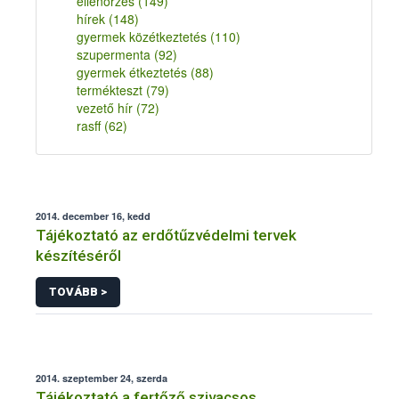
ellenőrzés
(149)
hírek
(148)
gyermek közétkeztetés
(110)
szupermenta
(92)
gyermek étkeztetés
(88)
termékteszt
(79)
vezető hír
(72)
rasff
(62)
2014. december 16, kedd
Tájékoztató az erdőtűzvédelmi tervek
készítéséről
TOVÁBB >
2014. szeptember 24, szerda
Tájékoztató a fertőző szivacsos