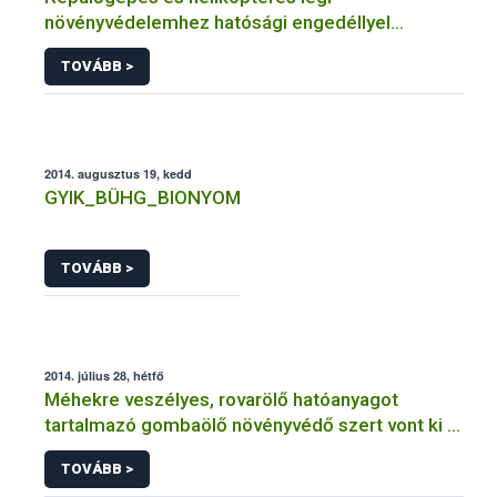
növényvédelemhez hatósági engedéllyel
rendelkező szervezetek
TOVÁBB >
2014. augusztus 19, kedd
GYIK_BÜHG_BIONYOM
TOVÁBB >
2014. július 28, hétfő
Méhekre veszélyes, rovarölő hatóanyagot
tartalmazó gombaölő növényvédő szert vont ki a
forgalomból a NÉBIH
TOVÁBB >