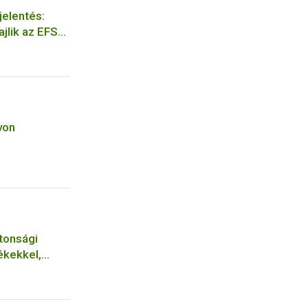
jelentés:
jlik az EFSA
koztató
von
tonsági
ékekkel,
sökkel volt a