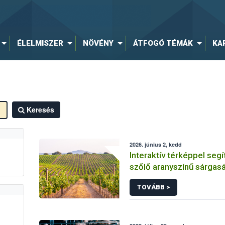
ÉLELMISZER
NÖVÉNY
ÁTFOGÓ TÉMÁK
KA
Keresés
2026. június 2, kedd
Interaktív térképpel segí
szőlő aranyszínű sárgasá
védekezést
TOVÁBB >