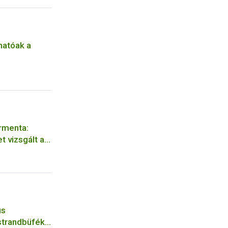
hatóak a
rmenta:
t vizsgált a
ús
strandbüfék