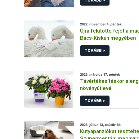
TOVÁBB >
2022. november 4, péntek
Újra felütötte fejét a ma
Bács-Kiskun megyében
TOVÁBB >
2023. március 17, péntek
Távértékesítéskor eleng
növényútlevél
TOVÁBB >
2023. július 13, csütörtök
Kutyapanziókat tesztelte
Szupermentán: megnyug