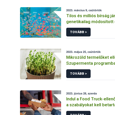
2023. március 9, csütörtök
Tilos és milliós bírság já
genetikailag módosított 
értékesítéséért
TOVÁBB >
2023. május 25, csütörtök
Mikrozöld termelőket ell
Szupermenta programb
TOVÁBB >
2023. június 28, szerda
Indul a Food Truck-ellen
a szabályokat kell betart
büfékocsi üzemeltetőkn