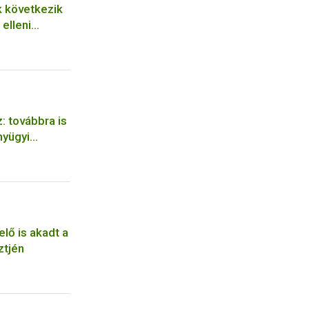
k következik
elleni
z: továbbra is
nyügyi
lő is akadt a
ztjén