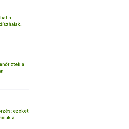
rhat a
díszhalak
enőriztek a
an
őrzés: ezeket
aniuk a
ek