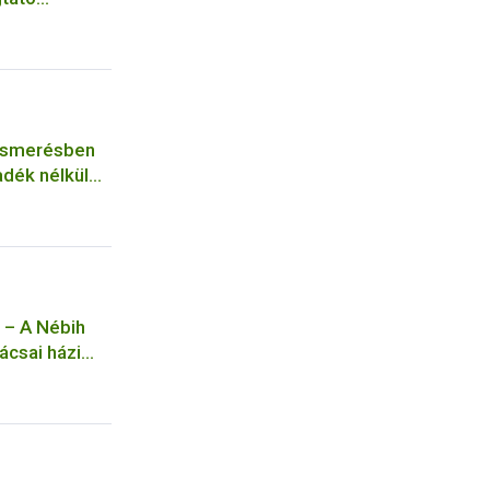
lismerésben
adék nélkül
 – A Nébih
ácsai házi