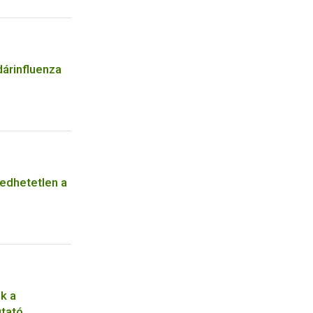
dárinfluenza
edhetetlen a
k a
tató