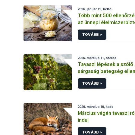
2026. január 19, hétfő
Több mint 500 ellenőrzé
az ünnepi élelmiszerbiz
TOVÁBB >
2026. március 11, szerda
Tavaszi lépések a szőlő
sárgaság betegség elle
TOVÁBB >
2026. március 10, kedd
Március végén tavaszi r
indul
TOVÁBB >