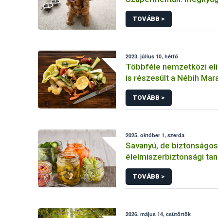
eredmények születtek
TOVÁBB >
2023. július 10, hétfő
Többféle nemzetközi e
is részesült a Nébih Mar
programja
TOVÁBB >
2025. október 1, szerda
Savanyú, de biztonságos
élelmiszerbiztonsági tan
fermentáláshoz
TOVÁBB >
2026. május 14, csütörtök