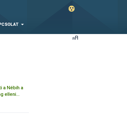
PCSOLAT
ti a Nébih a
g elleni