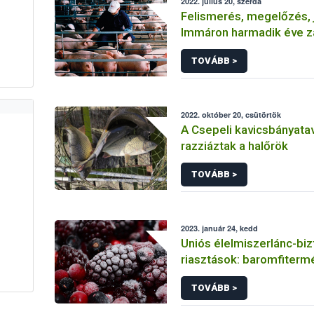
2022. július 20, szerda
Felismerés, megelőzés, 
Immáron harmadik éve za
afrikai sertéspestis tájé
TOVÁBB >
kampánya
2022. október 20, csütörtök
A Csepeli kavicsbányata
razziáztak a halőrök
TOVÁBB >
2023. január 24, kedd
Uniós élelmiszerlánc-biz
riasztások: baromfiterm
zöldségekkel és gyümölc
TOVÁBB >
legtöbb gond