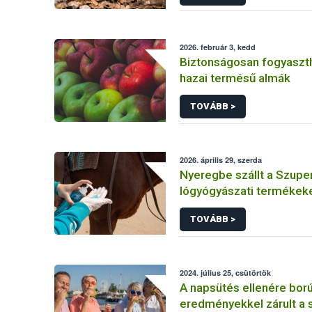
2026. február 3, kedd
Biztonságosan fogyaszt
hazai termésű almák
TOVÁBB >
2026. április 29, szerda
Nyeregbe szállt a Szupe
lógyógyászati termékeke
Nébih
TOVÁBB >
2024. július 25, csütörtök
A napsütés ellenére bor
eredményekkel zárult a 