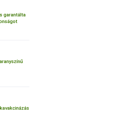
s garantálta
tonságot
 aranyszínű
n
ókavakcinázás