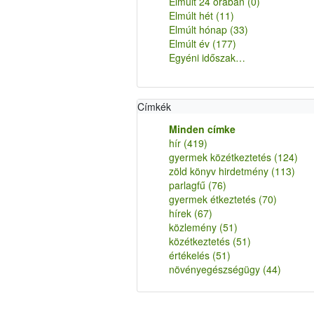
Elmúlt 24 órában
(0)
Elmúlt hét
(11)
Elmúlt hónap
(33)
Elmúlt év
(177)
Egyéni időszak…
Címkék
Minden címke
hír
(419)
gyermek közétkeztetés
(124)
zöld könyv hirdetmény
(113)
parlagfű
(76)
gyermek étkeztetés
(70)
hírek
(67)
közlemény
(51)
közétkeztetés
(51)
értékelés
(51)
növényegészségügy
(44)