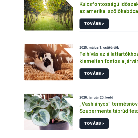
Kulcsfontosságú idősza
az amerikai szőlőkabóca 
védekezésben
TOVÁBB >
2025. május 1, csütörtök
Felhívás az állattartókho
kiemelten fontos a járvá
előírások betartása!
TOVÁBB >
2026. január 20, kedd
„Vashiányos” termésnöve
Szupermenta táprúd tes
TOVÁBB >