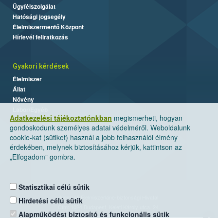
Ügyfélszolgálat
Hatósági jogsegély
Élelmiszermentő Központ
Hírlevél feliratkozás
Gyakori kérdések
Élelmiszer
Állat
Növény
Labor/Egyéb
Adatkezelési tájékoztatónkban
megismerheti, hogyan
gondoskodunk személyes adatai védelméről. Weboldalunk
cookie-kat (sütiket) használ a jobb felhasználói élmény
érdekében, melynek biztosításához kérjük, kattintson az
„Elfogadom” gombra.
Statisztikai célú sütik
Nemzeti Élelmiszerlánc-biztonsági Hivatal
Hirdetési célú sütik
Cím: 1024 Budapest, Keleti Károly utca. 24.
Alapműködést biztosító és funkcionális sütik
×
Levelezési cím: 1525 Budapest. Pf. 30.