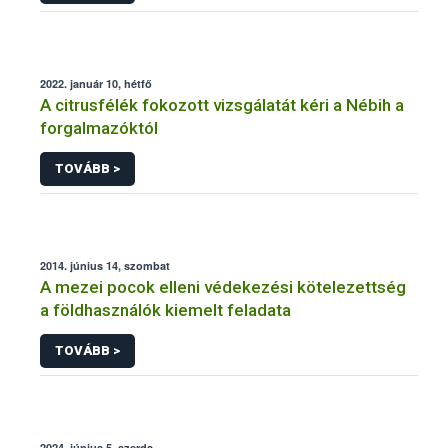
2022. január 10, hétfő
A citrusfélék fokozott vizsgálatát kéri a Nébih a
forgalmazóktól
TOVÁBB >
2014. június 14, szombat
A mezei pocok elleni védekezési kötelezettség
a földhasználók kiemelt feladata
TOVÁBB >
2024. június 5, szerda