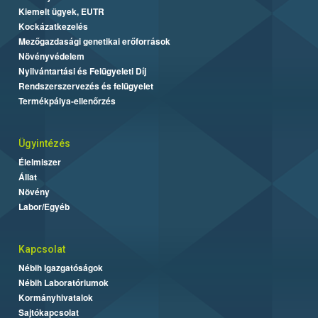
Kiemelt ügyek, EUTR
Kockázatkezelés
Mezőgazdasági genetikai erőforrások
Növényvédelem
Nyilvántartási és Felügyeleti Díj
Rendszerszervezés és felügyelet
Termékpálya-ellenőrzés
Ügyintézés
Élelmiszer
Állat
Növény
Labor/Egyéb
Kapcsolat
Nébih Igazgatóságok
Nébih Laboratóriumok
Kormányhivatalok
Sajtókapcsolat