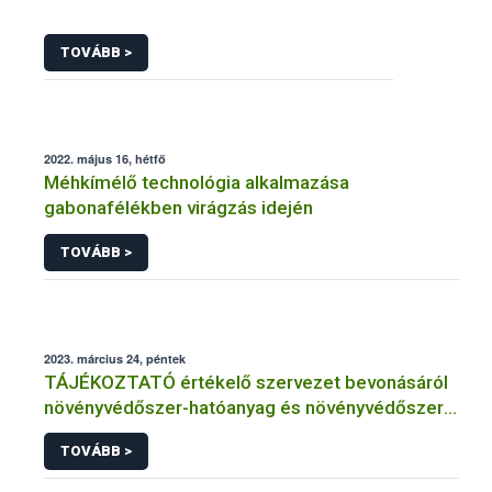
TOVÁBB >
2022. május 16, hétfő
Méhkímélő technológia alkalmazása
gabonafélékben virágzás idején
TOVÁBB >
2023. március 24, péntek
TÁJÉKOZTATÓ értékelő szervezet bevonásáról
növényvédőszer-hatóanyag és növényvédőszer
engedélyezésére, továbbá a meglévő engedély
TOVÁBB >
meghosszabbítására vagy módosítására irányuló
eljárásba