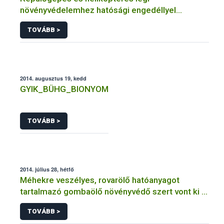
növényvédelemhez hatósági engedéllyel
rendelkező szervezetek
TOVÁBB >
2014. augusztus 19, kedd
GYIK_BÜHG_BIONYOM
TOVÁBB >
2014. július 28, hétfő
Méhekre veszélyes, rovarölő hatóanyagot
tartalmazó gombaölő növényvédő szert vont ki a
forgalomból a NÉBIH
TOVÁBB >