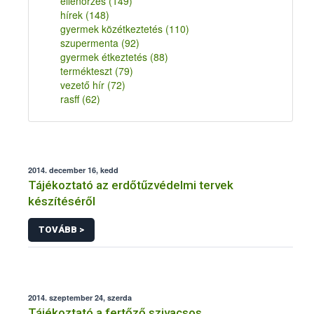
ellenőrzés
(149)
hírek
(148)
gyermek közétkeztetés
(110)
szupermenta
(92)
gyermek étkeztetés
(88)
termékteszt
(79)
vezető hír
(72)
rasff
(62)
2014. december 16, kedd
Tájékoztató az erdőtűzvédelmi tervek
készítéséről
TOVÁBB >
2014. szeptember 24, szerda
Tájékoztató a fertőző szivacsos