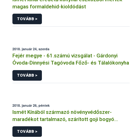
magas formaldehid-kioldódást
TOVÁBB >
2018. január 24, szerda
Fejér megye - 61.számú vizsgálat - Gárdonyi
Óvoda-Dinnyési Tagóvoda Főző- és Tálalókonyha
TOVÁBB >
2018. január 26, péntek
Ismét Kínából származó növényvédőszer-
maradékot tartalmazó, szárított goji bogyó
kerülhetett a magyar boltok polcaira
TOVÁBB >