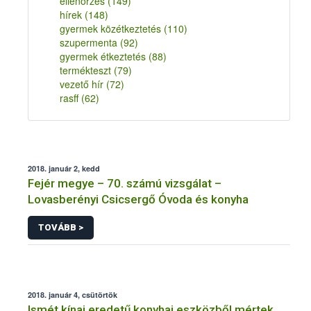
ellenőrzés
(149)
hírek
(148)
gyermek közétkeztetés
(110)
szupermenta
(92)
gyermek étkeztetés
(88)
termékteszt
(79)
vezető hír
(72)
rasff
(62)
2018. január 2, kedd
Fejér megye – 70. számú vizsgálat –
Lovasberényi Csicsergő Óvoda és konyha
TOVÁBB >
2018. január 4, csütörtök
Ismét kínai eredetű konyhai eszközből mértek