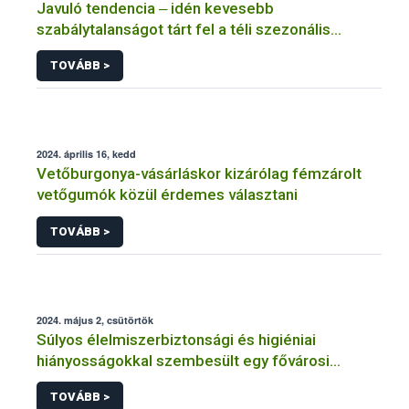
Javuló tendencia ‒ idén kevesebb
szabálytalanságot tárt fel a téli szezonális
ellenőrzés
TOVÁBB >
2024. április 16, kedd
Vetőburgonya-vásárláskor kizárólag fémzárolt
vetőgumók közül érdemes választani
TOVÁBB >
2024. május 2, csütörtök
Súlyos élelmiszerbiztonsági és higiéniai
hiányosságokkal szembesült egy fővárosi
vendéglátóhelyen a Nébih
TOVÁBB >