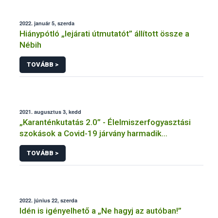
2022. január 5, szerda
Hiánypótló „lejárati útmutatót” állított össze a
Nébih
TOVÁBB >
2021. augusztus 3, kedd
„Karanténkutatás 2.0” - Élelmiszerfogyasztási
szokások a Covid-19 járvány harmadik
hullámában
TOVÁBB >
2022. június 22, szerda
Idén is igényelhető a „Ne hagyj az autóban!”