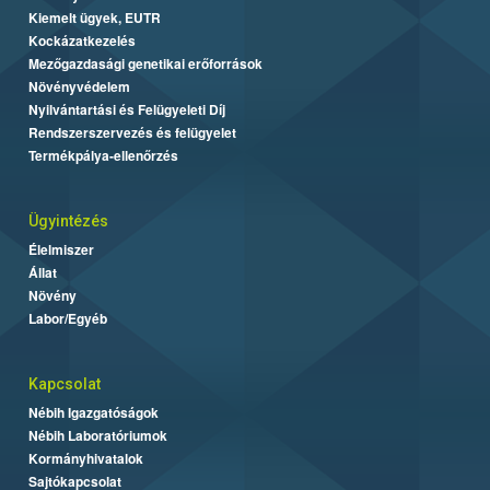
Kiemelt ügyek, EUTR
Kockázatkezelés
Mezőgazdasági genetikai erőforrások
Növényvédelem
Nyilvántartási és Felügyeleti Díj
Rendszerszervezés és felügyelet
Termékpálya-ellenőrzés
Ügyintézés
Élelmiszer
Állat
Növény
Labor/Egyéb
Kapcsolat
Nébih Igazgatóságok
Nébih Laboratóriumok
Kormányhivatalok
Sajtókapcsolat