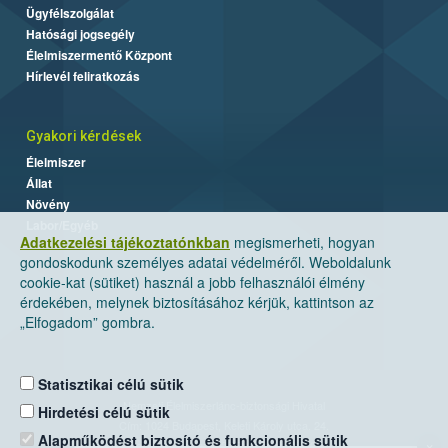
Ügyfélszolgálat
Hatósági jogsegély
Élelmiszermentő Központ
Hírlevél feliratkozás
Gyakori kérdések
Élelmiszer
Állat
Növény
Labor/Egyéb
Adatkezelési tájékoztatónkban
megismerheti, hogyan
gondoskodunk személyes adatai védelméről. Weboldalunk
cookie-kat (sütiket) használ a jobb felhasználói élmény
érdekében, melynek biztosításához kérjük, kattintson az
„Elfogadom” gombra.
Statisztikai célú sütik
Nemzeti Élelmiszerlánc-biztonsági Hivatal
Hirdetési célú sütik
Cím: 1024 Budapest, Keleti Károly utca. 24.
Alapműködést biztosító és funkcionális sütik
×
Levelezési cím: 1525 Budapest. Pf. 30.