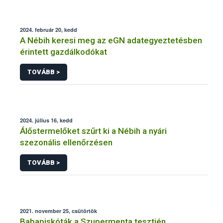
2024. február 20, kedd
A Nébih keresi meg az eGN adategyeztetésben
érintett gazdálkodókat
TOVÁBB >
2024. július 16, kedd
Álőstermelőket szűrt ki a Nébih a nyári
szezonális ellenőrzésen
TOVÁBB >
2021. november 25, csütörtök
Babapiskóták a Szupermenta tesztjén