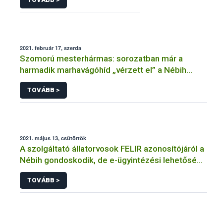
2021. február 17, szerda
Szomorú mesterhármas: sorozatban már a
harmadik marhavágóhíd „vérzett el” a Nébih
ellenőrzésen
TOVÁBB >
2021. május 13, csütörtök
A szolgáltató állatorvosok FELIR azonosítójáról a
Nébih gondoskodik, de e-ügyintézési lehetőség
is rendelkezésre áll
TOVÁBB >