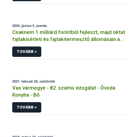
2024. június 5, szerda
Csaknem 1 milliárd forintból fejleszt, majd oktat
fajtakísérleti és fajtakitermesztő állomásain a
Nébih
TOVÁBB >
2021. február 25, csütörtök
Vas vármegye - 82. számú vizsgálat - Óvoda
Konyha - Bő
TOVÁBB >
2018. május 10, csütörtök