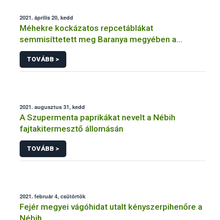
2021. április 20, kedd
Méhekre kockázatos repcetáblákat
semmisíttetett meg Baranya megyében a
hatóság
TOVÁBB >
2021. augusztus 31, kedd
A Szupermenta paprikákat nevelt a Nébih
fajtakitermesztő állomásán
TOVÁBB >
2021. február 4, csütörtök
Fejér megyei vágóhidat utalt kényszerpihenőre a
Nébih