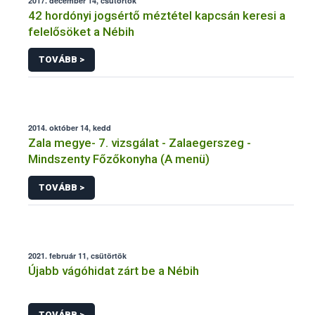
2017. december 14, csütörtök
42 hordónyi jogsértő méztétel kapcsán keresi a
felelősöket a Nébih
TOVÁBB >
2014. október 14, kedd
Zala megye- 7. vizsgálat - Zalaegerszeg -
Mindszenty Főzőkonyha (A menü)
TOVÁBB >
2021. február 11, csütörtök
Újabb vágóhidat zárt be a Nébih
TOVÁBB >