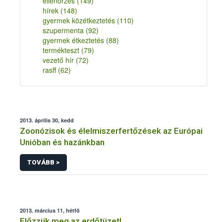
ellenőrzés
(149)
hírek
(148)
gyermek közétkeztetés
(110)
szupermenta
(92)
gyermek étkeztetés
(88)
termékteszt
(79)
vezető hír
(72)
rasff
(62)
2013. április 30, kedd
Zoonózisok és élelmiszerfertőzések az Európai
Unióban és hazánkban
TOVÁBB >
2013. március 11, hétfő
Előzzük meg az erdőtüzet!