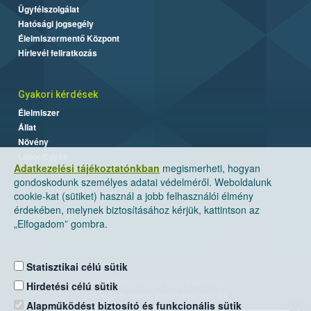
Ügyfélszolgálat
Hatósági jogsegély
Élelmiszermentő Központ
Hírlevél feliratkozás
Gyakori kérdések
Élelmiszer
Állat
Növény
Labor/Egyéb
Adatkezelési tájékoztatónkban
megismerheti, hogyan
gondoskodunk személyes adatai védelméről. Weboldalunk
cookie-kat (sütiket) használ a jobb felhasználói élmény
érdekében, melynek biztosításához kérjük, kattintson az
„Elfogadom” gombra.
Statisztikai célú sütik
Nemzeti Élelmiszerlánc-biztonsági Hivatal
Hirdetési célú sütik
Cím: 1024 Budapest, Keleti Károly utca. 24.
Alapműködést biztosító és funkcionális sütik
×
Levelezési cím: 1525 Budapest. Pf. 30.