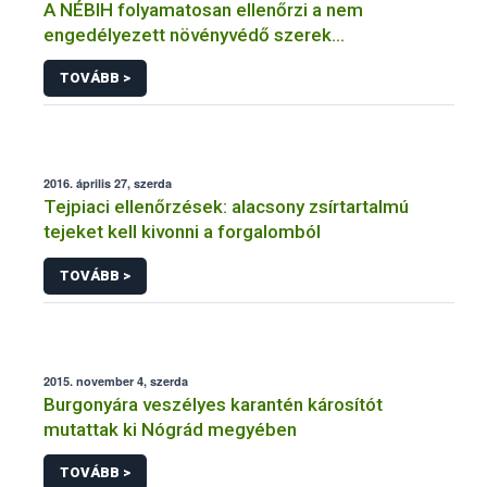
A NÉBIH folyamatosan ellenőrzi a nem
engedélyezett növényvédő szerek
forgalmazását és felhasználását
TOVÁBB >
2016. április 27, szerda
Tejpiaci ellenőrzések: alacsony zsírtartalmú
tejeket kell kivonni a forgalomból
TOVÁBB >
2015. november 4, szerda
Burgonyára veszélyes karantén károsítót
mutattak ki Nógrád megyében
TOVÁBB >