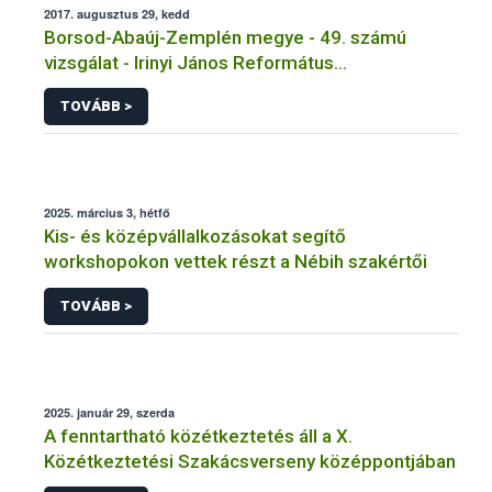
2017. augusztus 29, kedd
Borsod-Abaúj-Zemplén megye - 49. számú
vizsgálat - Irinyi János Református
Szakgimnázium, Szakközépiskola és Diákotthon
TOVÁBB >
Tálalókonyha
2025. március 3, hétfő
Kis- és középvállalkozásokat segítő
workshopokon vettek részt a Nébih szakértői
TOVÁBB >
2025. január 29, szerda
A fenntartható közétkeztetés áll a X.
Közétkeztetési Szakácsverseny középpontjában