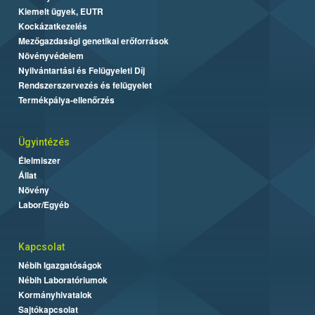
Kiemelt ügyek, EUTR
Kockázatkezelés
Mezőgazdasági genetikai erőforrások
Növényvédelem
Nyilvántartási és Felügyeleti Díj
Rendszerszervezés és felügyelet
Termékpálya-ellenőrzés
Ügyintézés
Élelmiszer
Állat
Növény
Labor/Egyéb
Kapcsolat
Nébih Igazgatóságok
Nébih Laboratóriumok
Kormányhivatalok
Sajtókapcsolat