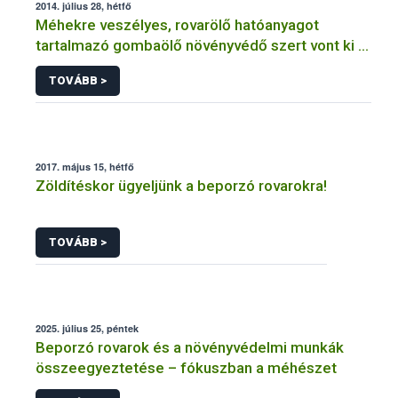
2014. július 28, hétfő
Méhekre veszélyes, rovarölő hatóanyagot
tartalmazó gombaölő növényvédő szert vont ki a
forgalomból a NÉBIH
TOVÁBB >
2017. május 15, hétfő
Zöldítéskor ügyeljünk a beporzó rovarokra!
TOVÁBB >
2025. július 25, péntek
Beporzó rovarok és a növényvédelmi munkák
összeegyeztetése – fókuszban a méhészet