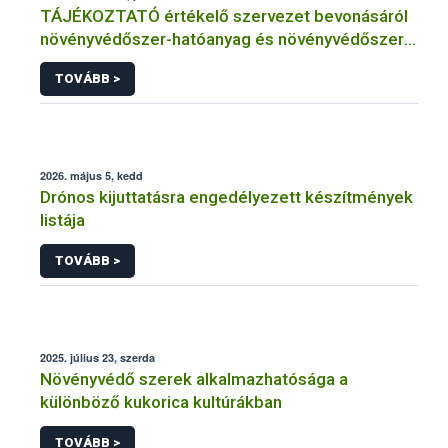
TÁJÉKOZTATÓ értékelő szervezet bevonásáról
növényvédőszer-hatóanyag és növényvédőszer
engedélyezésére, továbbá a meglévő engedély
TOVÁBB >
meghosszabbítására vagy módosítására irányuló
eljárásba
2026. május 5, kedd
Drónos kijuttatásra engedélyezett készítmények
listája
TOVÁBB >
2025. július 23, szerda
Növényvédő szerek alkalmazhatósága a
különböző kukorica kultúrákban
TOVÁBB >