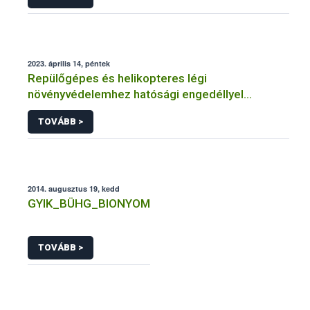
2023. április 14, péntek
Repülőgépes és helikopteres légi
növényvédelemhez hatósági engedéllyel
rendelkező szervezetek
TOVÁBB >
2014. augusztus 19, kedd
GYIK_BÜHG_BIONYOM
TOVÁBB >