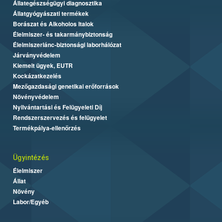
Állategészségügyi diagnosztika
Állatgyógyászati termékek
Borászat és Alkoholos Italok
Élelmiszer- és takarmánybiztonság
Élelmiszerlánc-biztonsági laborhálózat
Járványvédelem
Kiemelt ügyek, EUTR
Kockázatkezelés
Mezőgazdasági genetikai erőforrások
Növényvédelem
Nyilvántartási és Felügyeleti Díj
Rendszerszervezés és felügyelet
Termékpálya-ellenőrzés
Ügyintézés
Élelmiszer
Állat
Növény
Labor/Egyéb