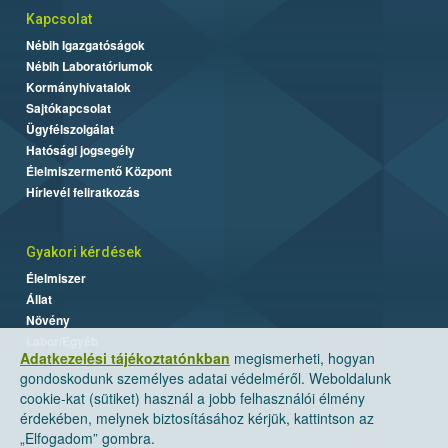
Kapcsolat
Nébih Igazgatóságok
Nébih Laboratóriumok
Kormányhivatalok
Sajtókapcsolat
Ügyfélszolgálat
Hatósági jogsegély
Élelmiszermentő Központ
Hírlevél feliratkozás
Gyakori kérdések
Élelmiszer
Állat
Növény
Labor/Egyéb
Adatkezelési tájékoztatónkban
megismerheti, hogyan
gondoskodunk személyes adatai védelméről. Weboldalunk
cookie-kat (sütiket) használ a jobb felhasználói élmény
érdekében, melynek biztosításához kérjük, kattintson az
„Elfogadom” gombra.