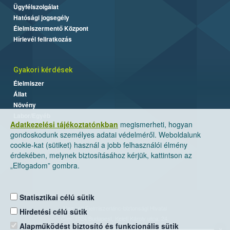
Ügyfélszolgálat
Hatósági jogsegély
Élelmiszermentő Központ
Hírlevél feliratkozás
Gyakori kérdések
Élelmiszer
Állat
Növény
Labor/Egyéb
Adatkezelési tájékoztatónkban
megismerheti, hogyan
gondoskodunk személyes adatai védelméről. Weboldalunk
cookie-kat (sütiket) használ a jobb felhasználói élmény
érdekében, melynek biztosításához kérjük, kattintson az
„Elfogadom” gombra.
Statisztikai célú sütik
Nemzeti Élelmiszerlánc-biztonsági Hivatal
Hirdetési célú sütik
Cím: 1024 Budapest, Keleti Károly utca. 24.
Alapműködést biztosító és funkcionális sütik
×
Levelezési cím: 1525 Budapest. Pf. 30.