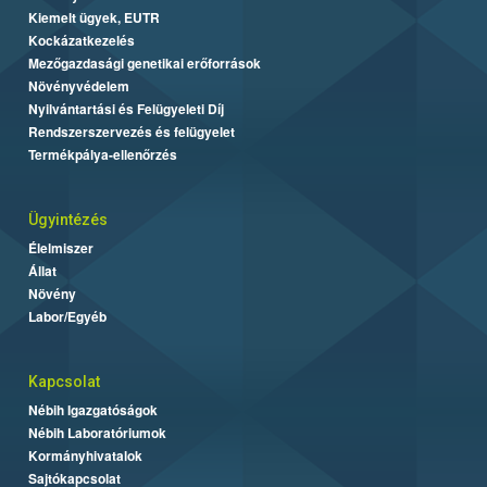
Kiemelt ügyek, EUTR
Kockázatkezelés
Mezőgazdasági genetikai erőforrások
Növényvédelem
Nyilvántartási és Felügyeleti Díj
Rendszerszervezés és felügyelet
Termékpálya-ellenőrzés
Ügyintézés
Élelmiszer
Állat
Növény
Labor/Egyéb
Kapcsolat
Nébih Igazgatóságok
Nébih Laboratóriumok
Kormányhivatalok
Sajtókapcsolat