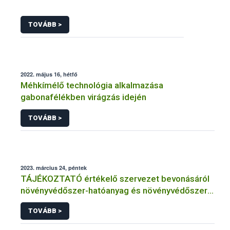
TOVÁBB >
2022. május 16, hétfő
Méhkímélő technológia alkalmazása
gabonafélékben virágzás idején
TOVÁBB >
2023. március 24, péntek
TÁJÉKOZTATÓ értékelő szervezet bevonásáról
növényvédőszer-hatóanyag és növényvédőszer
engedélyezésére, továbbá a meglévő engedély
TOVÁBB >
meghosszabbítására vagy módosítására irányuló
eljárásba