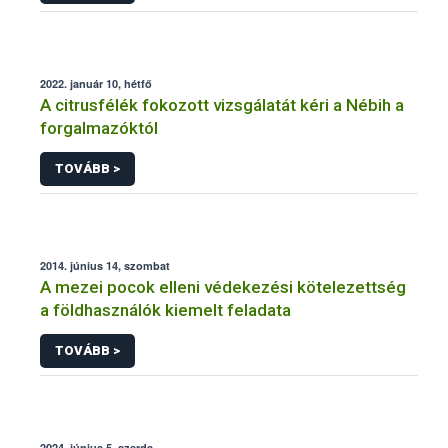
2022. január 10, hétfő
A citrusfélék fokozott vizsgálatát kéri a Nébih a
forgalmazóktól
TOVÁBB >
2014. június 14, szombat
A mezei pocok elleni védekezési kötelezettség
a földhasználók kiemelt feladata
TOVÁBB >
2024. június 5, szerda