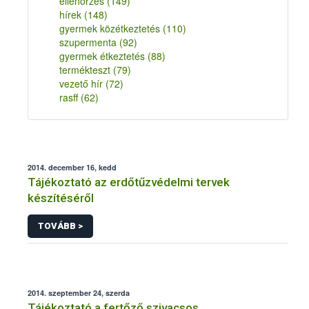
ellenőrzés
(149)
hírek
(148)
gyermek közétkeztetés
(110)
szupermenta
(92)
gyermek étkeztetés
(88)
termékteszt
(79)
vezető hír
(72)
rasff
(62)
2014. december 16, kedd
Tájékoztató az erdőtűzvédelmi tervek
készítéséről
TOVÁBB >
2014. szeptember 24, szerda
Tájékoztató a fertőző szivacsos