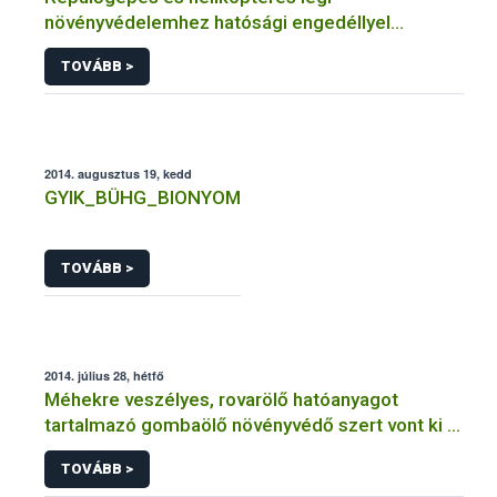
növényvédelemhez hatósági engedéllyel
rendelkező szervezetek
TOVÁBB >
2014. augusztus 19, kedd
GYIK_BÜHG_BIONYOM
TOVÁBB >
2014. július 28, hétfő
Méhekre veszélyes, rovarölő hatóanyagot
tartalmazó gombaölő növényvédő szert vont ki a
forgalomból a NÉBIH
TOVÁBB >