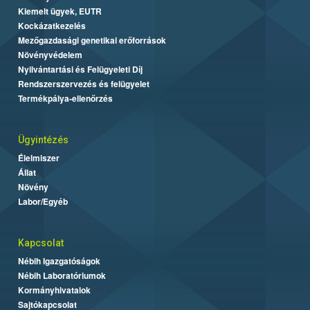
Kiemelt ügyek, EUTR
Kockázatkezelés
Mezőgazdasági genetikai erőforrások
Növényvédelem
Nyilvántartási és Felügyeleti Díj
Rendszerszervezés és felügyelet
Termékpálya-ellenőrzés
Ügyintézés
Élelmiszer
Állat
Növény
Labor/Egyéb
Kapcsolat
Nébih Igazgatóságok
Nébih Laboratóriumok
Kormányhivatalok
Sajtókapcsolat