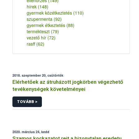
ellenőrzés
(149)
hírek
(148)
gyermek közétkeztetés
(110)
szupermenta
(92)
gyermek étkeztetés
(88)
termékteszt
(79)
vezető hír
(72)
rasff
(62)
2018. szeptember 20, csütörtök
Elérhetőek az átruházott jogkörben végezhető
tevékenységek követelményei
TOVÁBB >
2020. március 24, kedd
Szamos kockazatot rejt a bizonytalan eredetu