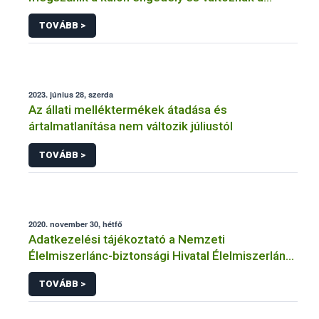
kistermelői szabályok
TOVÁBB >
2023. június 28, szerda
Az állati melléktermékek átadása és
ártalmatlanítása nem változik júliustól
TOVÁBB >
2020. november 30, hétfő
Adatkezelési tájékoztató a Nemzeti
Élelmiszerlánc-biztonsági Hivatal Élelmiszerlánc-
biztonsági Élelmiszerlánc Biztonsági
TOVÁBB >
Laboratórium Igazgatósága közhatalmi
eljárásaihoz kapcsolódó adatkezeléséhez