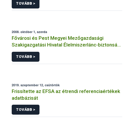
TOVÁBB >
2008. október 1, szerda
Fővárosi és Pest Megyei Mezőgazdasági
Szakigazgatási Hivatal Élelmiszerlánc-biztonsági
és Állategészségügyi Igazgatóság hirdetménye
TOVÁBB >
2019. szeptember 12, csütörtök
Frissítette az EFSA az étrendi referenciaértékek
adatbázisát
TOVÁBB >