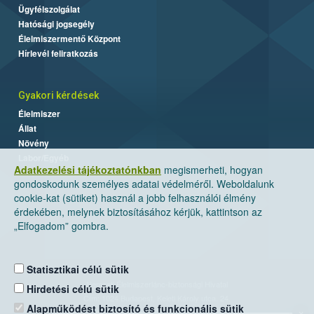
Ügyfélszolgálat
Hatósági jogsegély
Élelmiszermentő Központ
Hírlevél feliratkozás
Gyakori kérdések
Élelmiszer
Állat
Növény
Labor/Egyéb
Adatkezelési tájékoztatónkban
megismerheti, hogyan
gondoskodunk személyes adatai védelméről. Weboldalunk
cookie-kat (sütiket) használ a jobb felhasználói élmény
érdekében, melynek biztosításához kérjük, kattintson az
„Elfogadom” gombra.
Statisztikai célú sütik
Nemzeti Élelmiszerlánc-biztonsági Hivatal
Hirdetési célú sütik
Cím: 1024 Budapest, Keleti Károly utca. 24.
Alapműködést biztosító és funkcionális sütik
×
Levelezési cím: 1525 Budapest. Pf. 30.