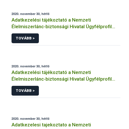
2020. november 30, hétfő
Adatkezelési tájékoztató a Nemzeti
Élelmiszerlánc-biztonsági Hivatal Ügyfélprofil
Rendszerben laboratóriumi vizsgálat
TOVÁBB >
megrendelése témakörben intézhető közhatalmi
eljárásaihoz kapcsolódó adatkezeléséhez
2020. november 30, hétfő
Adatkezelési tájékoztató a Nemzeti
Élelmiszerlánc-biztonsági Hivatal Ügyfélprofil
Rendszerben önellenőrzési rendszer
TOVÁBB >
működtetése témakörben intézhető közhatalmi
eljárásaihoz kapcsolódó adatkezeléséhez
2020. november 30, hétfő
Adatkezelesi tajekoztato a Nemzeti