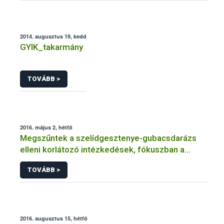
2014. augusztus 19, kedd
GYIK_takarmány
TOVÁBB >
2016. május 2, hétfő
Megszűntek a szelídgesztenye-gubacsdarázs
elleni korlátozó intézkedések, fókuszban a
biológiai védekezés
TOVÁBB >
2016. augusztus 15, hétfő