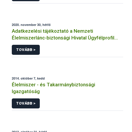
2020. november 30, hétfő
Adatkezelési tájékoztató a Nemzeti
Élelmiszerlánc-biztonsági Hivatal Ügyfélprofil
Rendszerben állati melléktermék témakörben
TOVÁBB >
intézhető közhatalmi eljárásaihoz kapcsolódó
adatkezeléséhez
2014. október 7, kedd
Élelmiszer - és Takarmánybiztonsági
Igazgatóság
TOVÁBB >
2013. október 21, hétfő