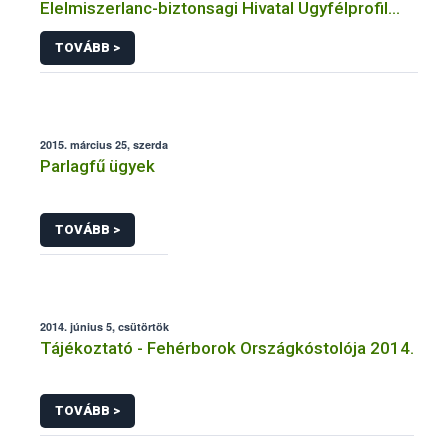
Elelmiszerlanc-biztonsagi Hivatal Ugyfélprofil
Rendszerben eredetvedelem temakorben
TOVÁBB >
intezheto kozhatalmi eljarasaihoz kapcsolodo
adatkezelesehez
2015. március 25, szerda
Parlagfű ügyek
TOVÁBB >
2014. június 5, csütörtök
Tájékoztató - Fehérborok Országkóstolója 2014.
TOVÁBB >