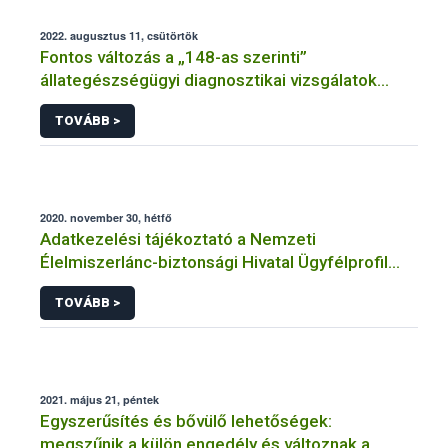
2022. augusztus 11, csütörtök
Fontos változás a „148-as szerinti”
állategészségügyi diagnosztikai vizsgálatok
adminisztrációjában
TOVÁBB >
2020. november 30, hétfő
Adatkezelési tájékoztató a Nemzeti
Élelmiszerlánc-biztonsági Hivatal Ügyfélprofil
Rendszerben tenyészet és tartási hely
TOVÁBB >
témakörben intézhető közhatalmi eljárásaihoz
kapcsolódó adatkezeléséhez
2021. május 21, péntek
Egyszerűsítés és bővülő lehetőségek:
megszűnik a külön engedély és változnak a