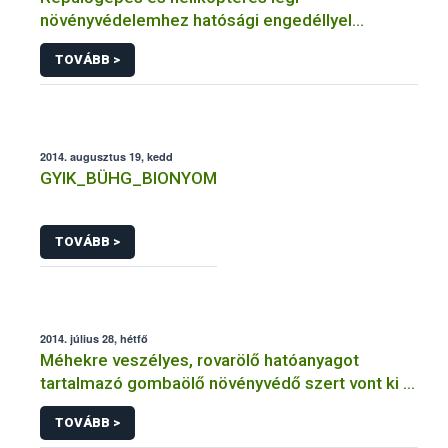
növényvédelemhez hatósági engedéllyel
rendelkező szervezetek
TOVÁBB >
2014. augusztus 19, kedd
GYIK_BÜHG_BIONYOM
TOVÁBB >
2014. július 28, hétfő
Méhekre veszélyes, rovarölő hatóanyagot
tartalmazó gombaölő növényvédő szert vont ki a
forgalomból a NÉBIH
TOVÁBB >