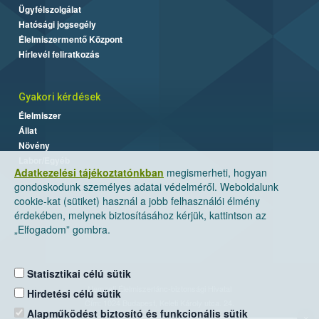
Ügyfélszolgálat
Hatósági jogsegély
Élelmiszermentő Központ
Hírlevél feliratkozás
Gyakori kérdések
Élelmiszer
Állat
Növény
Labor/Egyéb
Adatkezelési tájékoztatónkban
megismerheti, hogyan
gondoskodunk személyes adatai védelméről. Weboldalunk
cookie-kat (sütiket) használ a jobb felhasználói élmény
érdekében, melynek biztosításához kérjük, kattintson az
„Elfogadom” gombra.
Statisztikai célú sütik
Nemzeti Élelmiszerlánc-biztonsági Hivatal
Hirdetési célú sütik
Cím: 1024 Budapest, Keleti Károly utca. 24.
Alapműködést biztosító és funkcionális sütik
×
Levelezési cím: 1525 Budapest. Pf. 30.