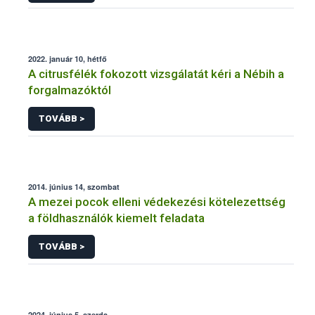
2022. január 10, hétfő
A citrusfélék fokozott vizsgálatát kéri a Nébih a
forgalmazóktól
TOVÁBB >
2014. június 14, szombat
A mezei pocok elleni védekezési kötelezettség
a földhasználók kiemelt feladata
TOVÁBB >
2024. június 5, szerda