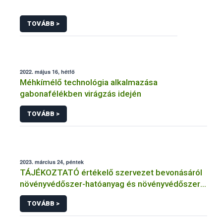
TOVÁBB >
2022. május 16, hétfő
Méhkímélő technológia alkalmazása
gabonafélékben virágzás idején
TOVÁBB >
2023. március 24, péntek
TÁJÉKOZTATÓ értékelő szervezet bevonásáról
növényvédőszer-hatóanyag és növényvédőszer
engedélyezésére, továbbá a meglévő engedély
TOVÁBB >
meghosszabbítására vagy módosítására irányuló
eljárásba