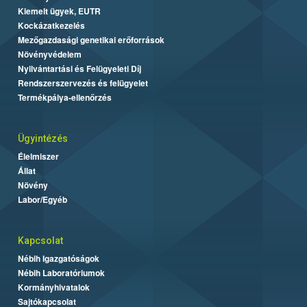
Kiemelt ügyek, EUTR
Kockázatkezelés
Mezőgazdasági genetikai erőforrások
Növényvédelem
Nyilvántartási és Felügyeleti Díj
Rendszerszervezés és felügyelet
Termékpálya-ellenőrzés
Ügyintézés
Élelmiszer
Állat
Növény
Labor/Egyéb
Kapcsolat
Nébih Igazgatóságok
Nébih Laboratóriumok
Kormányhivatalok
Sajtókapcsolat