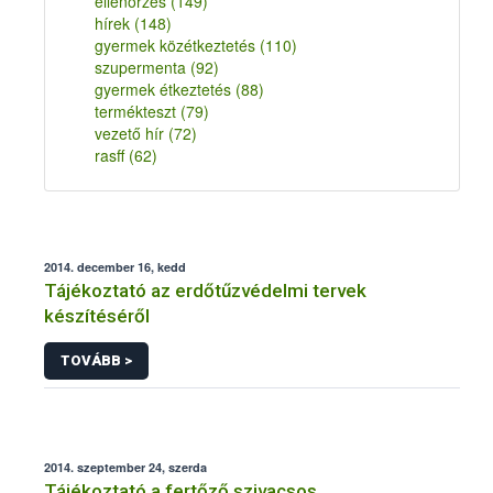
ellenőrzés
(149)
hírek
(148)
gyermek közétkeztetés
(110)
szupermenta
(92)
gyermek étkeztetés
(88)
termékteszt
(79)
vezető hír
(72)
rasff
(62)
2014. december 16, kedd
Tájékoztató az erdőtűzvédelmi tervek
készítéséről
TOVÁBB >
2014. szeptember 24, szerda
Tájékoztató a fertőző szivacsos