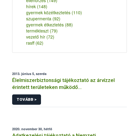
ellenőrzés
(149)
hírek
(148)
gyermek közétkeztetés
(110)
szupermenta
(92)
gyermek étkeztetés
(88)
termékteszt
(79)
vezető hír
(72)
rasff
(62)
2013. június 5, szerda
Élelmiszerbiztonsági tájékoztató az árvízzel
érintett területeken működő
élelmiszervállalkozások számára
TOVÁBB >
2020. november 30, hétfő
Adatkezelési tájékoztató a Nemzeti