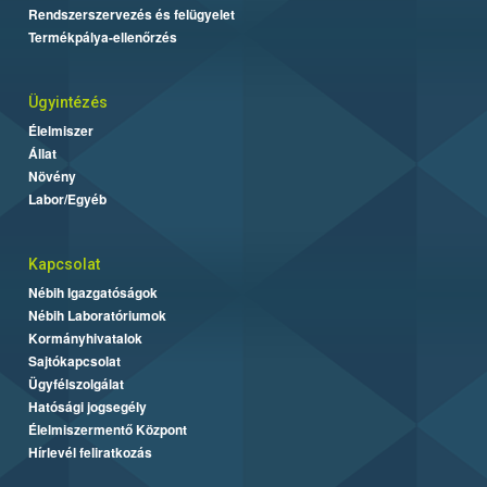
Rendszerszervezés és felügyelet
Termékpálya-ellenőrzés
Ügyintézés
Élelmiszer
Állat
Növény
Labor/Egyéb
Kapcsolat
Nébih Igazgatóságok
Nébih Laboratóriumok
Kormányhivatalok
Sajtókapcsolat
Ügyfélszolgálat
Hatósági jogsegély
Élelmiszermentő Központ
Hírlevél feliratkozás