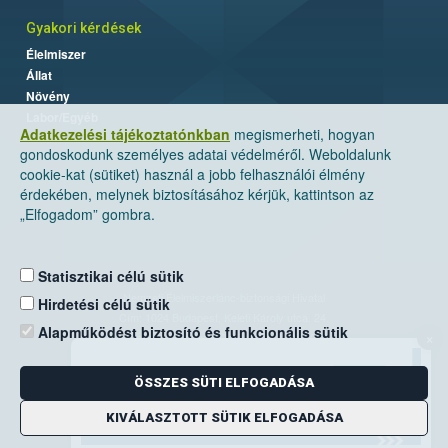
Gyakori kérdések
Élelmiszer
Állat
Növény
Labor/Egyéb
Adatkezelési tájékoztatónkban
megismerheti, hogyan
gondoskodunk személyes adatai védelméről. Weboldalunk
cookie-kat (sütiket) használ a jobb felhasználói élmény
érdekében, melynek biztosításához kérjük, kattintson az
„Elfogadom” gombra.
Statisztikai célú sütik
Nemzeti Élelmiszerlánc-biztonsági Hivatal
Hirdetési célú sütik
Cím: 1024 Budapest, Keleti Károly utca. 24.
Alapműködést biztosító és funkcionális sütik
×
Levelezési cím: 1525 Budapest. Pf. 30.
ÖSSZES SÜTI ELFOGADÁSA
E-mail:
ugyfelszolgalat@nebih.gov.hu
Zöld szám: 06-80/263-244
KIVÁLASZTOTT SÜTIK ELFOGADÁSA
Telefon: 06-1/ 336-9000