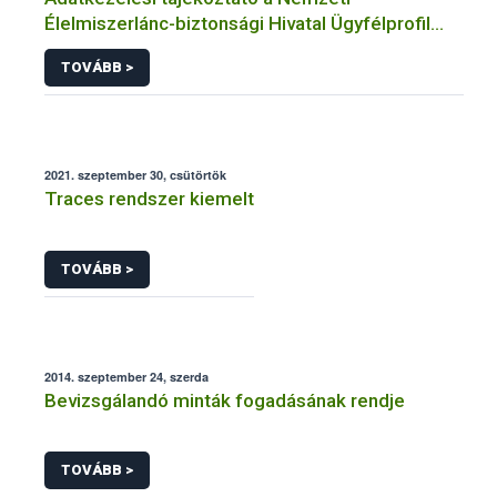
Élelmiszerlánc-biztonsági Hivatal Ügyfélprofil
Rendszerben borászat és alkoholos ital előállítás
TOVÁBB >
témakörben intézhető közhatalmi eljárásaihoz
kapcsolódó adatkezeléséhez
2021. szeptember 30, csütörtök
Traces rendszer kiemelt
TOVÁBB >
2014. szeptember 24, szerda
Bevizsgálandó minták fogadásának rendje
TOVÁBB >