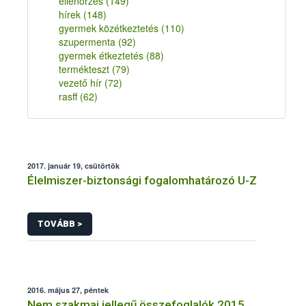
ellenőrzés
(149)
hírek
(148)
gyermek közétkeztetés
(110)
szupermenta
(92)
gyermek étkeztetés
(88)
termékteszt
(79)
vezető hír
(72)
rasff
(62)
2017. január 19, csütörtök
Élelmiszer-biztonsági fogalomhatározó U-Z
TOVÁBB >
2016. május 27, péntek
Nem szakmai jellegű összefoglalók 2015