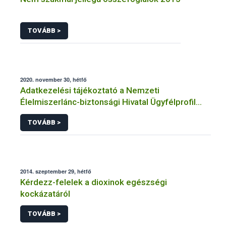
TOVÁBB >
2020. november 30, hétfő
Adatkezelési tájékoztató a Nemzeti
Élelmiszerlánc-biztonsági Hivatal Ügyfélprofil
Rendszerben kertészeti szaporítóanyag
TOVÁBB >
témakörben intézhető közhatalmi eljárásaihoz
kapcsolódó adatkezeléséhez
2014. szeptember 29, hétfő
Kérdezz-felelek a dioxinok egészségi
kockázatáról
TOVÁBB >