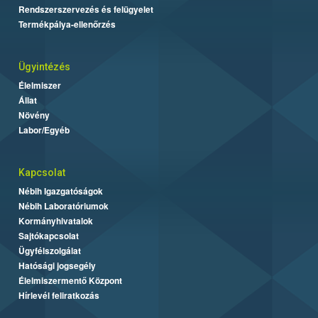
Rendszerszervezés és felügyelet
Termékpálya-ellenőrzés
Ügyintézés
Élelmiszer
Állat
Növény
Labor/Egyéb
Kapcsolat
Nébih Igazgatóságok
Nébih Laboratóriumok
Kormányhivatalok
Sajtókapcsolat
Ügyfélszolgálat
Hatósági jogsegély
Élelmiszermentő Központ
Hírlevél feliratkozás