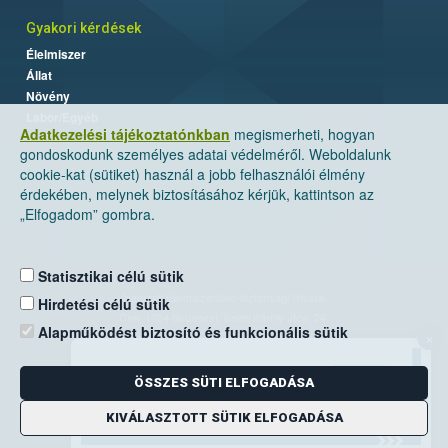
Gyakori kérdések
Élelmiszer
Állat
Növény
Labor/Egyéb
Adatkezelési tájékoztatónkban
megismerheti, hogyan
gondoskodunk személyes adatai védelméről. Weboldalunk
cookie-kat (sütiket) használ a jobb felhasználói élmény
érdekében, melynek biztosításához kérjük, kattintson az
„Elfogadom” gombra.
Statisztikai célú sütik
Nemzeti Élelmiszerlánc-biztonsági Hivatal
Hirdetési célú sütik
Cím: 1024 Budapest, Keleti Károly utca. 24.
Alapműködést biztosító és funkcionális sütik
×
Levelezési cím: 1525 Budapest. Pf. 30.
ÖSSZES SÜTI ELFOGADÁSA
E-mail:
ugyfelszolgalat@nebih.gov.hu
Zöld szám: 06-80/263-244
KIVÁLASZTOTT SÜTIK ELFOGADÁSA
Telefon: 06-1/ 336-9000