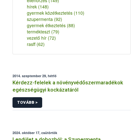
ellenőrzés
(149)
hírek
(148)
gyermek közétkeztetés
(110)
szupermenta
(92)
gyermek étkeztetés
(88)
termékteszt
(79)
vezető hír
(72)
rasff
(62)
2014. szeptember 29, hétfő
Kérdezz-felelek a növényvédőszermaradékok
egészségügyi kockázatáról
TOVÁBB >
2024. október 17, csütörtök
Lendület a dobozból: a Szupermenta