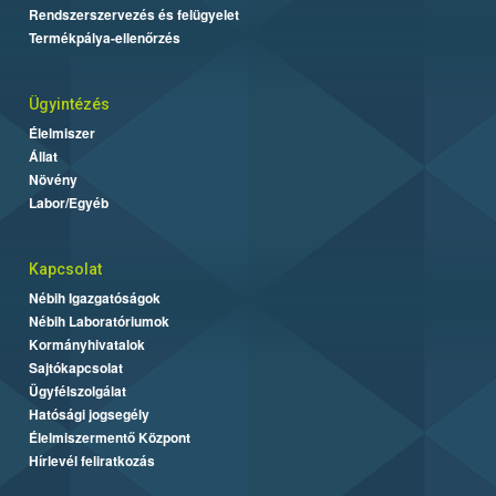
Rendszerszervezés és felügyelet
Termékpálya-ellenőrzés
Ügyintézés
Élelmiszer
Állat
Növény
Labor/Egyéb
Kapcsolat
Nébih Igazgatóságok
Nébih Laboratóriumok
Kormányhivatalok
Sajtókapcsolat
Ügyfélszolgálat
Hatósági jogsegély
Élelmiszermentő Központ
Hírlevél feliratkozás