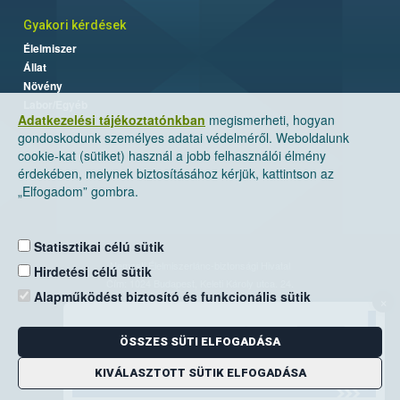
Gyakori kérdések
Élelmiszer
Állat
Növény
Labor/Egyéb
Adatkezelési tájékoztatónkban
megismerheti, hogyan
gondoskodunk személyes adatai védelméről. Weboldalunk
cookie-kat (sütiket) használ a jobb felhasználói élmény
érdekében, melynek biztosításához kérjük, kattintson az
„Elfogadom” gombra.
Statisztikai célú sütik
Nemzeti Élelmiszerlánc-biztonsági Hivatal
Hirdetési célú sütik
Cím: 1024 Budapest, Keleti Károly utca. 24.
Alapműködést biztosító és funkcionális sütik
×
Levelezési cím: 1525 Budapest. Pf. 30.
ÖSSZES SÜTI ELFOGADÁSA
E-mail:
ugyfelszolgalat@nebih.gov.hu
Zöld szám: 06-80/263-244
KIVÁLASZTOTT SÜTIK ELFOGADÁSA
Telefon: 06-1/ 336-9000