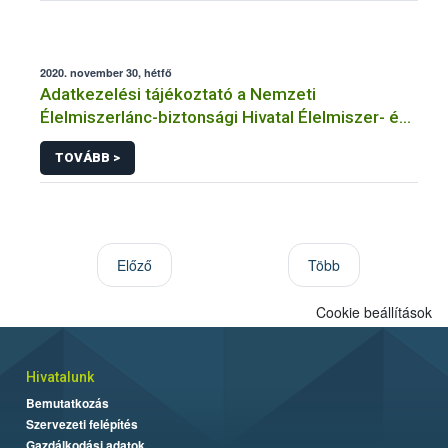
2020. november 30, hétfő
Adatkezelési tájékoztató a Nemzeti
Élelmiszerlánc-biztonsági Hivatal Élelmiszer- és
Takarmánybiztonsági Igazgatósága közhatalmi
TOVÁBB >
eljárásaihoz kapcsolódó adatkezeléséhez
Előző
Több
Cookie beállítások
Hivatalunk
Bemutatkozás
Szervezeti felépítés
Gazdálkodási adatok