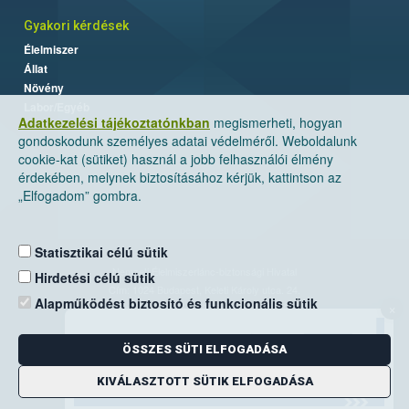
Gyakori kérdések
Élelmiszer
Állat
Növény
Labor/Egyéb
Adatkezelési tájékoztatónkban
megismerheti, hogyan
gondoskodunk személyes adatai védelméről. Weboldalunk
cookie-kat (sütiket) használ a jobb felhasználói élmény
érdekében, melynek biztosításához kérjük, kattintson az
„Elfogadom” gombra.
Statisztikai célú sütik
Nemzeti Élelmiszerlánc-biztonsági Hivatal
Hirdetési célú sütik
Cím: 1024 Budapest, Keleti Károly utca. 24.
Alapműködést biztosító és funkcionális sütik
×
Levelezési cím: 1525 Budapest. Pf. 30.
ÖSSZES SÜTI ELFOGADÁSA
E-mail:
ugyfelszolgalat@nebih.gov.hu
Zöld szám: 06-80/263-244
KIVÁLASZTOTT SÜTIK ELFOGADÁSA
Telefon: 06-1/ 336-9000