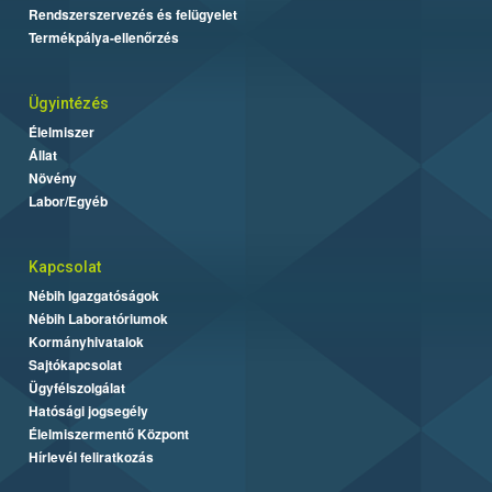
Rendszerszervezés és felügyelet
Termékpálya-ellenőrzés
Ügyintézés
Élelmiszer
Állat
Növény
Labor/Egyéb
Kapcsolat
Nébih Igazgatóságok
Nébih Laboratóriumok
Kormányhivatalok
Sajtókapcsolat
Ügyfélszolgálat
Hatósági jogsegély
Élelmiszermentő Központ
Hírlevél feliratkozás