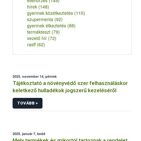
ellenőrzés
(149)
hírek
(148)
gyermek közétkeztetés
(110)
szupermenta
(92)
gyermek étkeztetés
(88)
termékteszt
(79)
vezető hír
(72)
rasff
(62)
2025. november 14, péntek
Tájékoztató a növényvédő szer felhasználáskor
keletkező hulladékok jogszerű kezeléséről
TOVÁBB >
2025. január 7, kedd
Mely termékek és mikortól tartoznak a rendelet