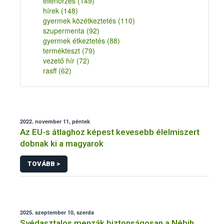
ellenőrzés
(149)
hírek
(148)
gyermek közétkeztetés
(110)
szupermenta
(92)
gyermek étkeztetés
(88)
termékteszt
(79)
vezető hír
(72)
rasff
(62)
2022. november 11, péntek
Az EU-s átlaghoz képest kevesebb élelmiszert
dobnak ki a magyarok
TOVÁBB >
2025. szeptember 10, szerda
Svédasztalos menzák biztonságosan a Nébih