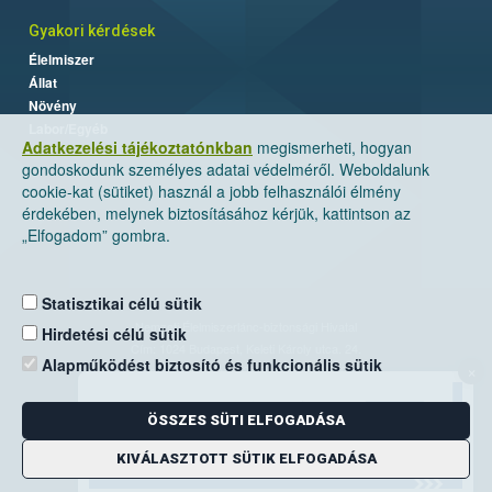
Gyakori kérdések
Élelmiszer
Állat
Növény
Labor/Egyéb
Adatkezelési tájékoztatónkban
megismerheti, hogyan
gondoskodunk személyes adatai védelméről. Weboldalunk
cookie-kat (sütiket) használ a jobb felhasználói élmény
érdekében, melynek biztosításához kérjük, kattintson az
„Elfogadom” gombra.
Statisztikai célú sütik
Nemzeti Élelmiszerlánc-biztonsági Hivatal
Hirdetési célú sütik
Cím: 1024 Budapest, Keleti Károly utca. 24.
Alapműködést biztosító és funkcionális sütik
×
Levelezési cím: 1525 Budapest. Pf. 30.
ÖSSZES SÜTI ELFOGADÁSA
E-mail:
ugyfelszolgalat@nebih.gov.hu
Zöld szám: 06-80/263-244
KIVÁLASZTOTT SÜTIK ELFOGADÁSA
Telefon: 06-1/ 336-9000