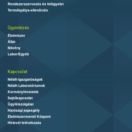
Rendszerszervezés és felügyelet
Termékpálya-ellenőrzés
Ügyintézés
Élelmiszer
Állat
Növény
Labor/Egyéb
Kapcsolat
Nébih Igazgatóságok
Nébih Laboratóriumok
Kormányhivatalok
Sajtókapcsolat
Ügyfélszolgálat
Hatósági jogsegély
Élelmiszermentő Központ
Hírlevél feliratkozás