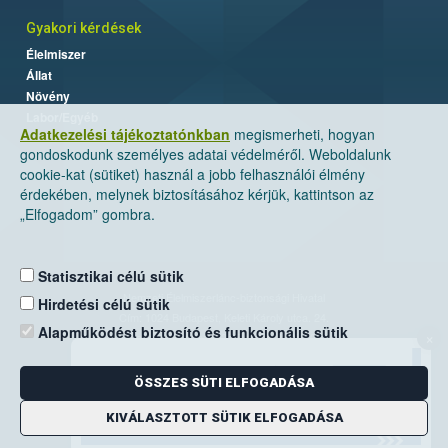
Gyakori kérdések
Élelmiszer
Állat
Növény
Labor/Egyéb
Adatkezelési tájékoztatónkban
megismerheti, hogyan
gondoskodunk személyes adatai védelméről. Weboldalunk
cookie-kat (sütiket) használ a jobb felhasználói élmény
érdekében, melynek biztosításához kérjük, kattintson az
„Elfogadom” gombra.
Statisztikai célú sütik
Nemzeti Élelmiszerlánc-biztonsági Hivatal
Hirdetési célú sütik
Cím: 1024 Budapest, Keleti Károly utca. 24.
Alapműködést biztosító és funkcionális sütik
×
Levelezési cím: 1525 Budapest. Pf. 30.
ÖSSZES SÜTI ELFOGADÁSA
E-mail:
ugyfelszolgalat@nebih.gov.hu
Zöld szám: 06-80/263-244
KIVÁLASZTOTT SÜTIK ELFOGADÁSA
Telefon: 06-1/ 336-9000