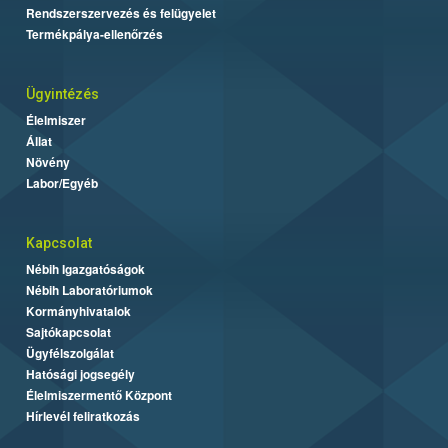
Rendszerszervezés és felügyelet
Termékpálya-ellenőrzés
Ügyintézés
Élelmiszer
Állat
Növény
Labor/Egyéb
Kapcsolat
Nébih Igazgatóságok
Nébih Laboratóriumok
Kormányhivatalok
Sajtókapcsolat
Ügyfélszolgálat
Hatósági jogsegély
Élelmiszermentő Központ
Hírlevél feliratkozás