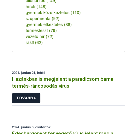
ellenőrzés
(149)
hírek
(148)
gyermek közétkeztetés
(110)
szupermenta
(92)
gyermek étkeztetés
(88)
termékteszt
(79)
vezető hír
(72)
rasff
(62)
2021. június 21, hétfő
Hazánkban is megjelent a paradicsom barna
termés-ráncosodás vírus
TOVÁBB >
2024. június 6, csütörtök
Édesburgonyát fenyegető vírus jelent meg a