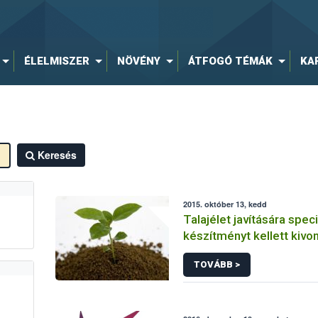
ÉLELMISZER
NÖVÉNY
ÁTFOGÓ TÉMÁK
KA
Keresés
2015. október 13, kedd
Talajélet javítására speci
készítményt kellett kivon
forgalomból
TOVÁBB >