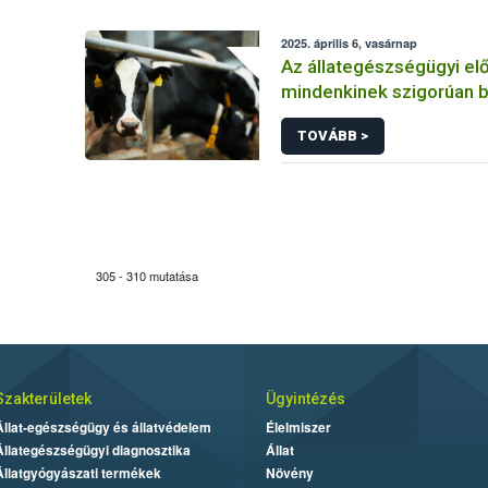
2025. április 6, vasárnap
Az állategészségügyi el
mindenkinek szigorúan b
tartania
TOVÁBB >
305 - 310 mutatása
Szakterületek
Ügyintézés
Állat-egészségügy és állatvédelem
Élelmiszer
Állategészségügyi diagnosztika
Állat
Állatgyógyászati termékek
Növény