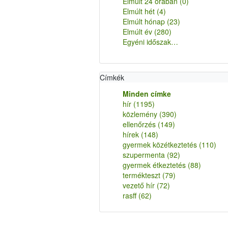
Elmúlt 24 órában
(0)
Elmúlt hét
(4)
Elmúlt hónap
(23)
Elmúlt év
(280)
Egyéni időszak…
Címkék
Minden címke
hír
(1195)
közlemény
(390)
ellenőrzés
(149)
hírek
(148)
gyermek közétkeztetés
(110)
szupermenta
(92)
gyermek étkeztetés
(88)
termékteszt
(79)
vezető hír
(72)
rasff
(62)