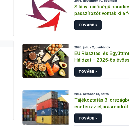
2016. december 10, szombat
Silány minőségű paradi
passzírozót vontak ki a 
TOVÁBB >
2026. július 2, csütörtök
EU Riasztási és Együttm
Hálózat – 2025-ös évös
TOVÁBB >
2014. október 13, hétfő
Tájékoztatás 3. országbó
esetén az eljárásrendről 
110/2003.(X.21) FVM Re
TOVÁBB >
1999/105/EK Rendeletbő