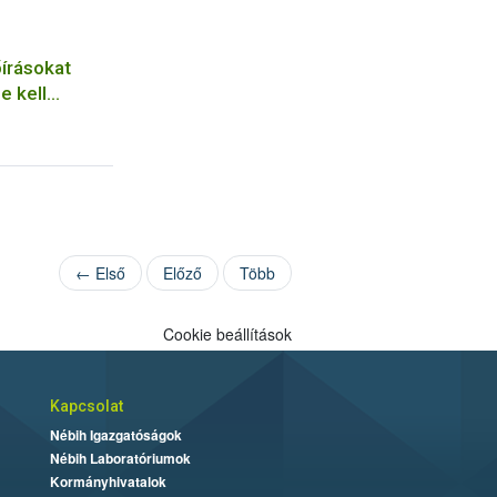
őírásokat
e kell
← Első
Előző
Több
Cookie beállítások
Kapcsolat
Nébih Igazgatóságok
Nébih Laboratóriumok
Kormányhivatalok