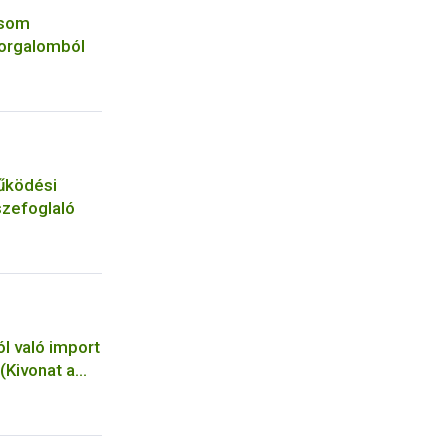
csom
forgalomból
űködési
szefoglaló
l való import
(Kivonat a
ndeletbőlés
l )