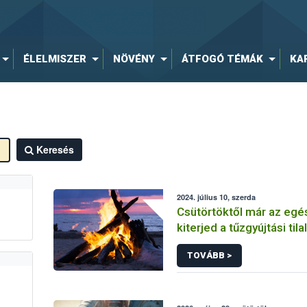
ÉLELMISZER
NÖVÉNY
ÁTFOGÓ TÉMÁK
KA
Keresés
2024. július 10, szerda
Csütörtöktől már az egé
kiterjed a tűzgyújtási til
TOVÁBB >