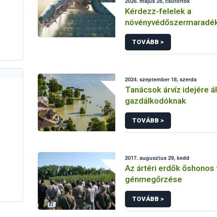
2026. május 28, csütörtök
Kérdezz-felelek a
növényvédőszermaradé
egészségügyi kockázatá
TOVÁBB >
2024. szeptember 18, szerda
Tanácsok árvíz idejére ál
gazdálkodóknak
TOVÁBB >
2017. augusztus 29, kedd
Az ártéri erdők őshonos 
génmegőrzése
TOVÁBB >