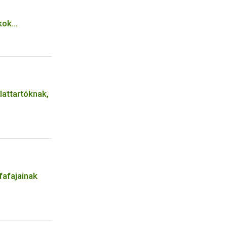
kok
ról
lattartóknak,
fafajainak