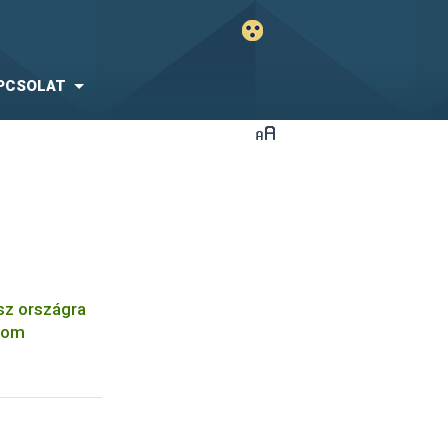
PCSOLAT
sz országra
alom