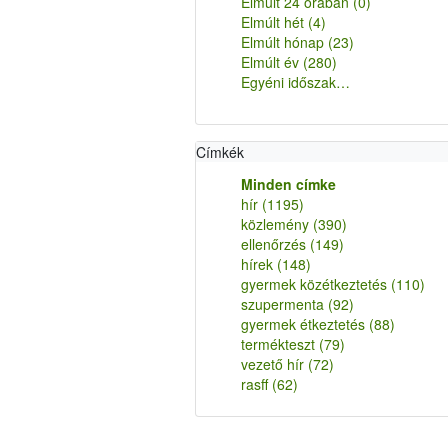
Elmúlt 24 órában
(0)
Elmúlt hét
(4)
Elmúlt hónap
(23)
Elmúlt év
(280)
Egyéni időszak…
Címkék
Minden címke
hír
(1195)
közlemény
(390)
ellenőrzés
(149)
hírek
(148)
gyermek közétkeztetés
(110)
szupermenta
(92)
gyermek étkeztetés
(88)
termékteszt
(79)
vezető hír
(72)
rasff
(62)