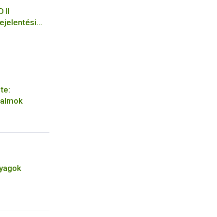
 II
ejelentési
te:
aalmok
nyagok