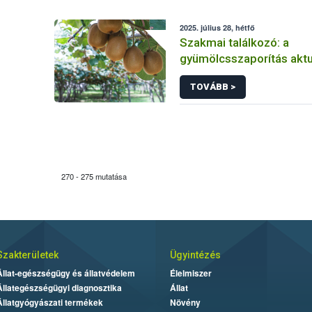
2025. július 28, hétfő
Szakmai találkozó: a
gyümölcsszaporítás aktu
TOVÁBB >
270 - 275 mutatása
Szakterületek
Ügyintézés
Állat-egészségügy és állatvédelem
Élelmiszer
Állategészségügyi diagnosztika
Állat
Állatgyógyászati termékek
Növény