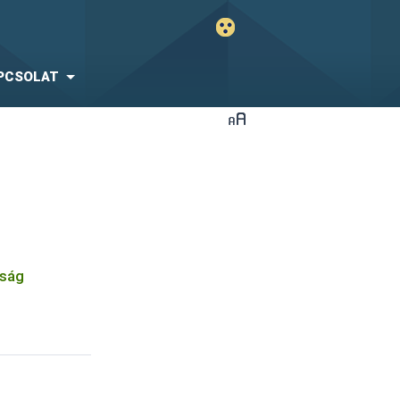
PCSOLAT
óság