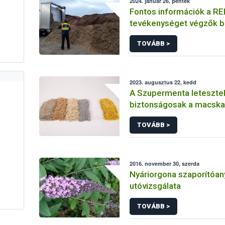
2024. január 26, péntek
Fontos információk a RED
tevékenységet végzők b
kötelezettségéről
TOVÁBB >
2023. augusztus 22, kedd
A Szupermenta letesztel
biztonságosak a macsk
TOVÁBB >
2016. november 30, szerda
Nyáriorgona szaporítóa
utóvizsgálata
TOVÁBB >