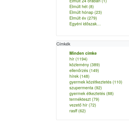
Elmúlt 24 órában
(1)
Elmúlt hét
(8)
Elmúlt hónap
(23)
Elmúlt év
(279)
Egyéni időszak…
Címkék
Minden címke
hír
(1194)
közlemény
(389)
ellenőrzés
(149)
hírek
(148)
gyermek közétkeztetés
(110)
szupermenta
(92)
gyermek étkeztetés
(88)
termékteszt
(79)
vezető hír
(72)
rasff
(62)