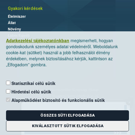
Gyakori kérdések
Élelmiszer
Állat
Növény
Labor/Egyéb
Adatkezelési tájékoztatónkban
megismerheti, hogyan
gondoskodunk személyes adatai védelméről. Weboldalunk
cookie-kat (sütiket) használ a jobb felhasználói élmény
érdekében, melynek biztosításához kérjük, kattintson az
„Elfogadom” gombra.
Statisztikai célú sütik
Nemzeti Élelmiszerlánc-biztonsági Hivatal
Hirdetési célú sütik
Cím: 1024 Budapest, Keleti Károly utca. 24.
Alapműködést biztosító és funkcionális sütik
×
Levelezési cím: 1525 Budapest. Pf. 30.
ÖSSZES SÜTI ELFOGADÁSA
E-mail:
ugyfelszolgalat@nebih.gov.hu
Zöld szám: 06-80/263-244
KIVÁLASZTOTT SÜTIK ELFOGADÁSA
Telefon: 06-1/ 336-9000