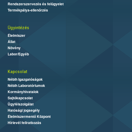
Rendszerszervezés és felügyelet
Termékpálya-ellenőrzés
Ügyintézés
Élelmiszer
Állat
Növény
Labor/Egyéb
Kapcsolat
Nébih Igazgatóságok
Nébih Laboratóriumok
Kormányhivatalok
Sajtókapcsolat
Ügyfélszolgálat
Hatósági jogsegély
Élelmiszermentő Központ
Hírlevél feliratkozás