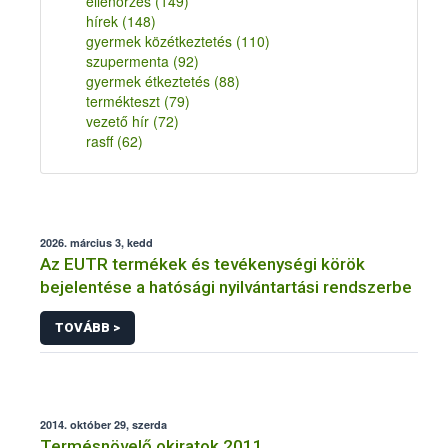
ellenőrzés
(149)
hírek
(148)
gyermek közétkeztetés
(110)
szupermenta
(92)
gyermek étkeztetés
(88)
termékteszt
(79)
vezető hír
(72)
rasff
(62)
2026. március 3, kedd
Az EUTR termékek és tevékenységi körök
bejelentése a hatósági nyilvántartási rendszerbe
TOVÁBB >
2014. október 29, szerda
Termésnövelő okiratok 2011