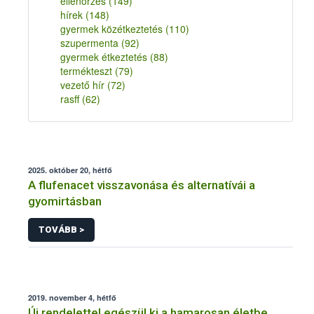
ellenőrzés
(149)
hírek
(148)
gyermek közétkeztetés
(110)
szupermenta
(92)
gyermek étkeztetés
(88)
termékteszt
(79)
vezető hír
(72)
rasff
(62)
2025. október 20, hétfő
A flufenacet visszavonása és alternatívái a
gyomirtásban
TOVÁBB >
2019. november 4, hétfő
Új rendelettel egészül ki a hamarosan életbe