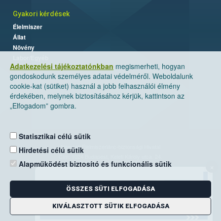
Gyakori kérdések
Élelmiszer
Állat
Növény
Labor/Egyéb
Adatkezelési tájékoztatónkban
megismerheti, hogyan
gondoskodunk személyes adatai védelméről. Weboldalunk
cookie-kat (sütiket) használ a jobb felhasználói élmény
érdekében, melynek biztosításához kérjük, kattintson az
„Elfogadom” gombra.
Statisztikai célú sütik
Nemzeti Élelmiszerlánc-biztonsági Hivatal
Hirdetési célú sütik
Cím: 1024 Budapest, Keleti Károly utca. 24.
Alapműködést biztosító és funkcionális sütik
×
Levelezési cím: 1525 Budapest. Pf. 30.
ÖSSZES SÜTI ELFOGADÁSA
E-mail:
ugyfelszolgalat@nebih.gov.hu
Zöld szám: 06-80/263-244
KIVÁLASZTOTT SÜTIK ELFOGADÁSA
Telefon: 06-1/ 336-9000