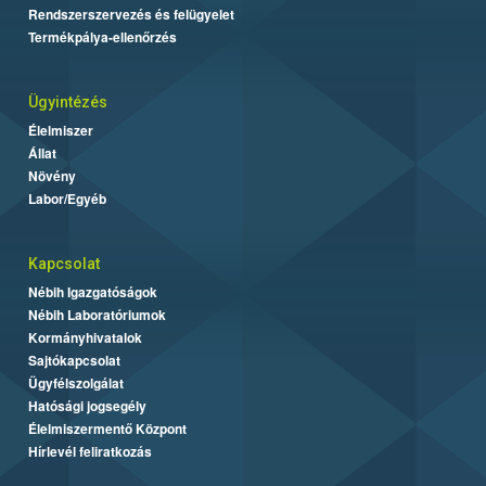
Rendszerszervezés és felügyelet
Termékpálya-ellenőrzés
Ügyintézés
Élelmiszer
Állat
Növény
Labor/Egyéb
Kapcsolat
Nébih Igazgatóságok
Nébih Laboratóriumok
Kormányhivatalok
Sajtókapcsolat
Ügyfélszolgálat
Hatósági jogsegély
Élelmiszermentő Központ
Hírlevél feliratkozás