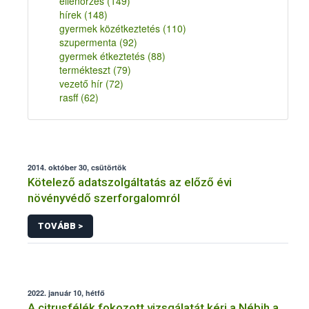
ellenőrzés
(149)
hírek
(148)
gyermek közétkeztetés
(110)
szupermenta
(92)
gyermek étkeztetés
(88)
termékteszt
(79)
vezető hír
(72)
rasff
(62)
2014. október 30, csütörtök
Kötelező adatszolgáltatás az előző évi
növényvédő szerforgalomról
TOVÁBB >
2022. január 10, hétfő
A citrusfélék fokozott vizsgálatát kéri a Nébih a