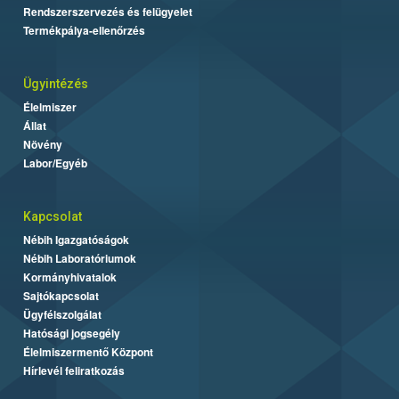
Rendszerszervezés és felügyelet
Termékpálya-ellenőrzés
Ügyintézés
Élelmiszer
Állat
Növény
Labor/Egyéb
Kapcsolat
Nébih Igazgatóságok
Nébih Laboratóriumok
Kormányhivatalok
Sajtókapcsolat
Ügyfélszolgálat
Hatósági jogsegély
Élelmiszermentő Központ
Hírlevél feliratkozás