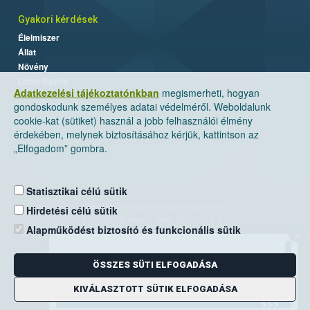
Gyakori kérdések
Élelmiszer
Állat
Növény
Labor/Egyéb
Adatkezelési tájékoztatónkban
megismerheti, hogyan
gondoskodunk személyes adatai védelméről. Weboldalunk
cookie-kat (sütiket) használ a jobb felhasználói élmény
érdekében, melynek biztosításához kérjük, kattintson az
„Elfogadom” gombra.
Statisztikai célú sütik
Nemzeti Élelmiszerlánc-biztonsági Hivatal
Hirdetési célú sütik
Cím: 1024 Budapest, Keleti Károly utca. 24.
Alapműködést biztosító és funkcionális sütik
×
Levelezési cím: 1525 Budapest. Pf. 30.
ÖSSZES SÜTI ELFOGADÁSA
E-mail:
ugyfelszolgalat@nebih.gov.hu
Zöld szám: 06-80/263-244
KIVÁLASZTOTT SÜTIK ELFOGADÁSA
Telefon: 06-1/ 336-9000