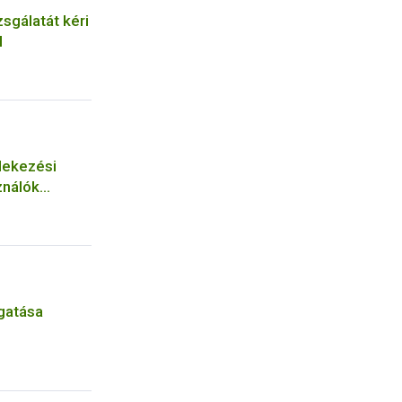
zsgálatát kéri
l
dekezési
ználók
gatása