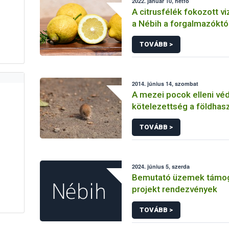
2022. január 10, hétfő
A citrusfélék fokozott vi
a Nébih a forgalmazóktó
TOVÁBB >
2014. június 14, szombat
A mezei pocok elleni vé
kötelezettség a földhas
kiemelt feladata
TOVÁBB >
2024. június 5, szerda
Bemutató üzemek támo
projekt rendezvények
TOVÁBB >