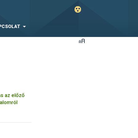
PCSOLAT
ás az előző
alomról