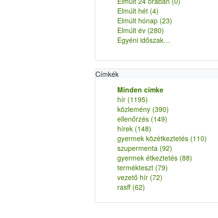
Elmúlt 24 órában
(0)
Elmúlt hét
(4)
Elmúlt hónap
(23)
Elmúlt év
(280)
Egyéni időszak…
Címkék
Minden címke
hír
(1195)
közlemény
(390)
ellenőrzés
(149)
hírek
(148)
gyermek közétkeztetés
(110)
szupermenta
(92)
gyermek étkeztetés
(88)
termékteszt
(79)
vezető hír
(72)
rasff
(62)