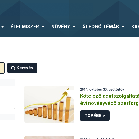
ÉLELMISZER
NÖVÉNY
ÁTFOGÓ TÉMÁK
KA
Keresés
2014. október 30, csütörtök
Kötelező adatszolgáltat
évi növényvédő szerforg
TOVÁBB >