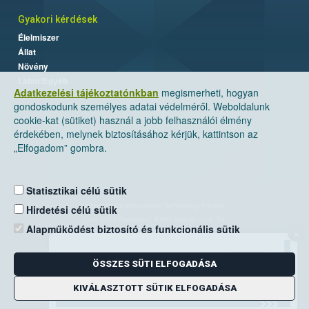
Gyakori kérdések
Élelmiszer
Állat
Növény
Labor/Egyéb
Adatkezelési tájékoztatónkban
megismerheti, hogyan
gondoskodunk személyes adatai védelméről. Weboldalunk
cookie-kat (sütiket) használ a jobb felhasználói élmény
érdekében, melynek biztosításához kérjük, kattintson az
„Elfogadom” gombra.
Statisztikai célú sütik
Nemzeti Élelmiszerlánc-biztonsági Hivatal
Hirdetési célú sütik
Cím: 1024 Budapest, Keleti Károly utca. 24.
Alapműködést biztosító és funkcionális sütik
×
Levelezési cím: 1525 Budapest. Pf. 30.
ÖSSZES SÜTI ELFOGADÁSA
E-mail:
ugyfelszolgalat@nebih.gov.hu
Zöld szám: 06-80/263-244
KIVÁLASZTOTT SÜTIK ELFOGADÁSA
Telefon: 06-1/ 336-9000