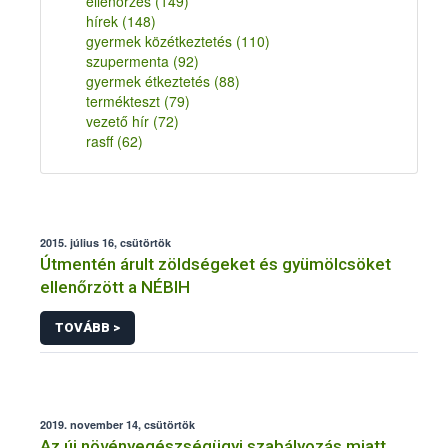
ellenőrzés
(149)
hírek
(148)
gyermek közétkeztetés
(110)
szupermenta
(92)
gyermek étkeztetés
(88)
termékteszt
(79)
vezető hír
(72)
rasff
(62)
2015. július 16, csütörtök
Útmentén árult zöldségeket és gyümölcsöket
ellenőrzött a NÉBIH
TOVÁBB >
2019. november 14, csütörtök
Az új növényegészségügyi szabályozás miatt