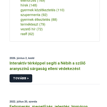
ellenőrzés
(149)
hírek
(148)
gyermek közétkeztetés
(110)
szupermenta
(92)
gyermek étkeztetés
(88)
termékteszt
(79)
vezető hír
(72)
rasff
(62)
2026. június 2, kedd
Interaktív térképpel segíti a Nébih a szőlő
aranyszínű sárgaság elleni védekezést
TOVÁBB >
2022. július 20, szerda
Felismerés, megelőzés, jelentés: Immáron