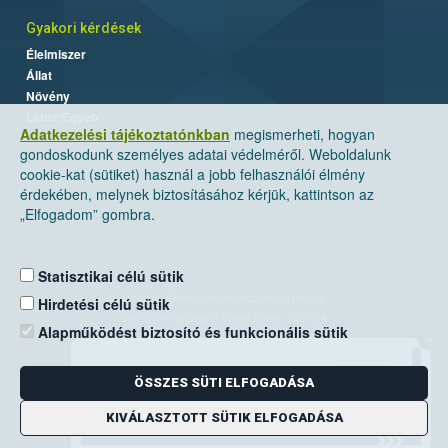
Gyakori kérdések
Élelmiszer
Állat
Növény
Labor/Egyéb
Adatkezelési tájékoztatónkban
megismerheti, hogyan
gondoskodunk személyes adatai védelméről. Weboldalunk
cookie-kat (sütiket) használ a jobb felhasználói élmény
érdekében, melynek biztosításához kérjük, kattintson az
„Elfogadom” gombra.
Statisztikai célú sütik
Nemzeti Élelmiszerlánc-biztonsági Hivatal
Hirdetési célú sütik
Cím: 1024 Budapest, Keleti Károly utca. 24.
Alapműködést biztosító és funkcionális sütik
×
Levelezési cím: 1525 Budapest. Pf. 30.
ÖSSZES SÜTI ELFOGADÁSA
E-mail:
ugyfelszolgalat@nebih.gov.hu
Zöld szám: 06-80/263-244
KIVÁLASZTOTT SÜTIK ELFOGADÁSA
Telefon: 06-1/ 336-9000