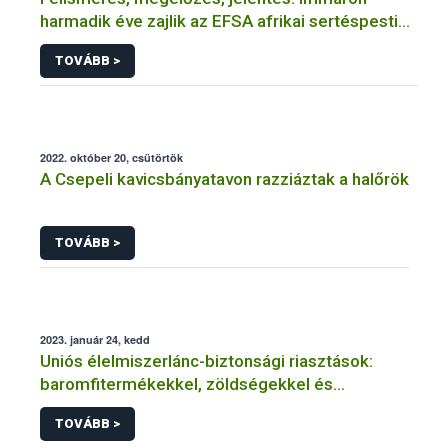
harmadik éve zajlik az EFSA afrikai sertéspestis
tájékoztató kampánya
TOVÁBB >
2022. október 20, csütörtök
A Csepeli kavicsbányatavon razziáztak a halőrök
TOVÁBB >
2023. január 24, kedd
Uniós élelmiszerlánc-biztonsági riasztások:
baromfitermékekkel, zöldségekkel és
gyümölcsökkel volt a legtöbb gond
TOVÁBB >