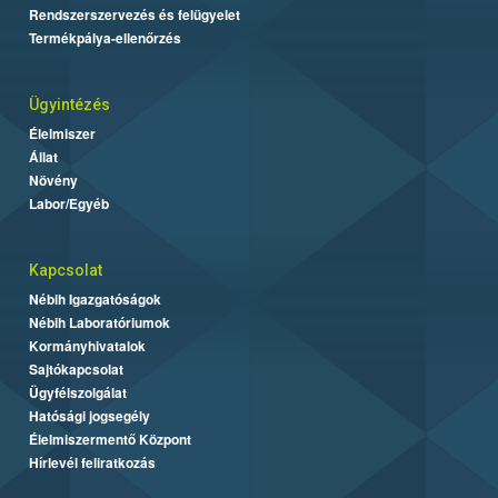
Rendszerszervezés és felügyelet
Termékpálya-ellenőrzés
Ügyintézés
Élelmiszer
Állat
Növény
Labor/Egyéb
Kapcsolat
Nébih Igazgatóságok
Nébih Laboratóriumok
Kormányhivatalok
Sajtókapcsolat
Ügyfélszolgálat
Hatósági jogsegély
Élelmiszermentő Központ
Hírlevél feliratkozás