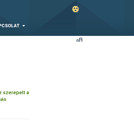
PCSOLAT
r szerepelt a
jén