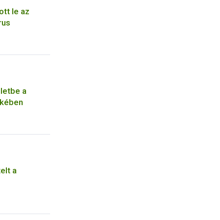
tt le az
rus
letbe a
ekében
elt a