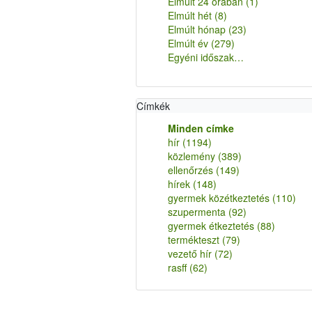
Elmúlt 24 órában
(1)
Elmúlt hét
(8)
Elmúlt hónap
(23)
Elmúlt év
(279)
Egyéni időszak…
Címkék
Minden címke
hír
(1194)
közlemény
(389)
ellenőrzés
(149)
hírek
(148)
gyermek közétkeztetés
(110)
szupermenta
(92)
gyermek étkeztetés
(88)
termékteszt
(79)
vezető hír
(72)
rasff
(62)