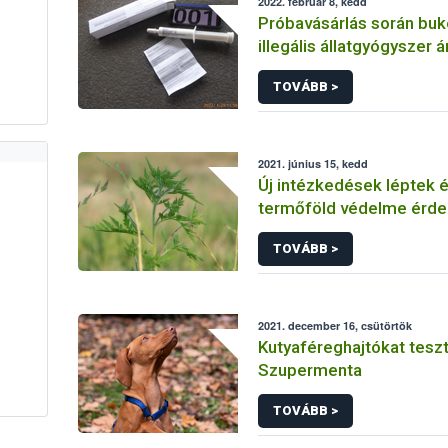
2022. február 8, kedd
Próbavásárlás során buko
illegális állatgyógyszer á
TOVÁBB >
2021. június 15, kedd
Új intézkedések léptek é
termőföld védelme érd
TOVÁBB >
2021. december 16, csütörtök
Kutyaféreghajtókat teszt
Szupermenta
TOVÁBB >