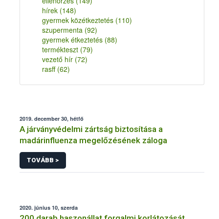
ellenőrzés
(149)
hírek
(148)
gyermek közétkeztetés
(110)
szupermenta
(92)
gyermek étkeztetés
(88)
termékteszt
(79)
vezető hír
(72)
rasff
(62)
2019. december 30, hétfő
A járványvédelmi zártság biztosítása a
madárinfluenza megelőzésének záloga
TOVÁBB >
2020. június 10, szerda
200 darab haszonállat forgalmi korlátozását