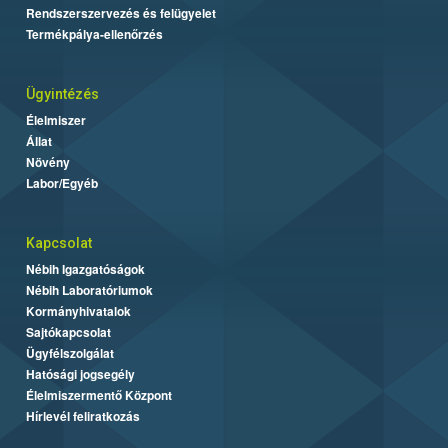
Rendszerszervezés és felügyelet
Termékpálya-ellenőrzés
Ügyintézés
Élelmiszer
Állat
Növény
Labor/Egyéb
Kapcsolat
Nébih Igazgatóságok
Nébih Laboratóriumok
Kormányhivatalok
Sajtókapcsolat
Ügyfélszolgálat
Hatósági jogsegély
Élelmiszermentő Központ
Hírlevél feliratkozás