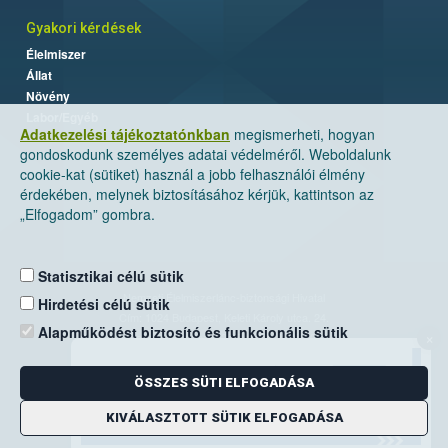
Gyakori kérdések
Élelmiszer
Állat
Növény
Labor/Egyéb
Adatkezelési tájékoztatónkban
megismerheti, hogyan
gondoskodunk személyes adatai védelméről. Weboldalunk
cookie-kat (sütiket) használ a jobb felhasználói élmény
érdekében, melynek biztosításához kérjük, kattintson az
„Elfogadom” gombra.
Statisztikai célú sütik
Nemzeti Élelmiszerlánc-biztonsági Hivatal
Hirdetési célú sütik
Cím: 1024 Budapest, Keleti Károly utca. 24.
Alapműködést biztosító és funkcionális sütik
×
Levelezési cím: 1525 Budapest. Pf. 30.
ÖSSZES SÜTI ELFOGADÁSA
E-mail:
ugyfelszolgalat@nebih.gov.hu
Zöld szám: 06-80/263-244
KIVÁLASZTOTT SÜTIK ELFOGADÁSA
Telefon: 06-1/ 336-9000