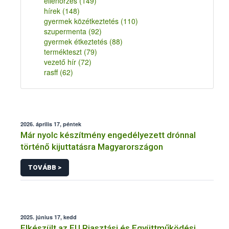
ellenőrzés
(149)
hírek
(148)
gyermek közétkeztetés
(110)
szupermenta
(92)
gyermek étkeztetés
(88)
termékteszt
(79)
vezető hír
(72)
rasff
(62)
2026. április 17, péntek
Már nyolc készítmény engedélyezett drónnal
történő kijuttatásra Magyarországon
TOVÁBB >
2025. június 17, kedd
Elkészült az EU Riasztási és Együttműködési