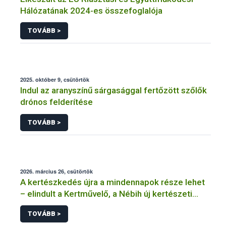
Hálózatának 2024-es összefoglalója
TOVÁBB >
2025. október 9, csütörtök
Indul az aranyszínű sárgasággal fertőzött szőlők
drónos felderítése
TOVÁBB >
2026. március 26, csütörtök
A kertészkedés újra a mindennapok része lehet
– elindult a Kertművelő, a Nébih új kertészeti
programja
TOVÁBB >