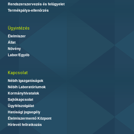
Rendszerszervezés és felügyelet
Termékpálya-ellenőrzés
Ügyintézés
Élelmiszer
Állat
Növény
Labor/Egyéb
Kapcsolat
Nébih Igazgatóságok
Nébih Laboratóriumok
Kormányhivatalok
Sajtókapcsolat
Ügyfélszolgálat
Hatósági jogsegély
Élelmiszermentő Központ
Hírlevél feliratkozás