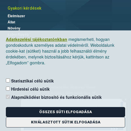
Gyakori kérdések
Élelmiszer
Állat
Növény
Labor/Egyéb
Adatkezelési tájékoztatónkban
megismerheti, hogyan
gondoskodunk személyes adatai védelméről. Weboldalunk
cookie-kat (sütiket) használ a jobb felhasználói élmény
érdekében, melynek biztosításához kérjük, kattintson az
„Elfogadom” gombra.
Statisztikai célú sütik
Nemzeti Élelmiszerlánc-biztonsági Hivatal
Hirdetési célú sütik
Cím: 1024 Budapest, Keleti Károly utca. 24.
Alapműködést biztosító és funkcionális sütik
×
Levelezési cím: 1525 Budapest. Pf. 30.
ÖSSZES SÜTI ELFOGADÁSA
E-mail:
ugyfelszolgalat@nebih.gov.hu
Zöld szám: 06-80/263-244
KIVÁLASZTOTT SÜTIK ELFOGADÁSA
Telefon: 06-1/ 336-9000