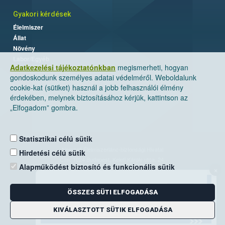
Gyakori kérdések
Élelmiszer
Állat
Növény
Labor/Egyéb
Adatkezelési tájékoztatónkban
megismerheti, hogyan
gondoskodunk személyes adatai védelméről. Weboldalunk
cookie-kat (sütiket) használ a jobb felhasználói élmény
érdekében, melynek biztosításához kérjük, kattintson az
„Elfogadom” gombra.
Statisztikai célú sütik
Nemzeti Élelmiszerlánc-biztonsági Hivatal
Hirdetési célú sütik
Cím: 1024 Budapest, Keleti Károly utca. 24.
Alapműködést biztosító és funkcionális sütik
×
Levelezési cím: 1525 Budapest. Pf. 30.
ÖSSZES SÜTI ELFOGADÁSA
E-mail:
ugyfelszolgalat@nebih.gov.hu
Zöld szám: 06-80/263-244
KIVÁLASZTOTT SÜTIK ELFOGADÁSA
Telefon: 06-1/ 336-9000