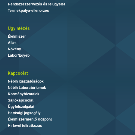
Rendszerszervezés és felügyelet
Termékpálya-ellenőrzés
Ügyintézés
Élelmiszer
Állat
Növény
Labor/Egyéb
Kapcsolat
Nébih Igazgatóságok
Nébih Laboratóriumok
Kormányhivatalok
Sajtókapcsolat
Ügyfélszolgálat
Hatósági jogsegély
Élelmiszermentő Központ
Hírlevél feliratkozás