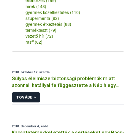
ellenőrzés
(149)
hírek
(148)
gyermek közétkeztetés
(110)
szupermenta
(92)
gyermek étkeztetés
(88)
termékteszt
(79)
vezető hír
(72)
rasff
(62)
2018. október 17, szerda
Súlyos élelmiszerbiztonsági problémák miatt
azonnali hatállyal felfüggesztette a Nébih egy
Pest megyei sütőüzem működését
TOVÁBB >
2018. december 4, kedd
Kacsatetemekkel etették a sertéseket egy Bács-