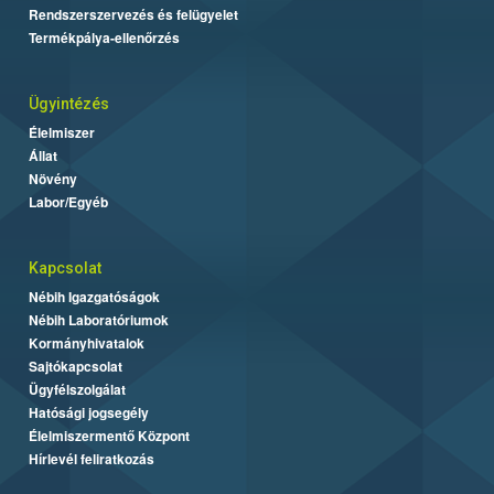
Rendszerszervezés és felügyelet
Termékpálya-ellenőrzés
Ügyintézés
Élelmiszer
Állat
Növény
Labor/Egyéb
Kapcsolat
Nébih Igazgatóságok
Nébih Laboratóriumok
Kormányhivatalok
Sajtókapcsolat
Ügyfélszolgálat
Hatósági jogsegély
Élelmiszermentő Központ
Hírlevél feliratkozás