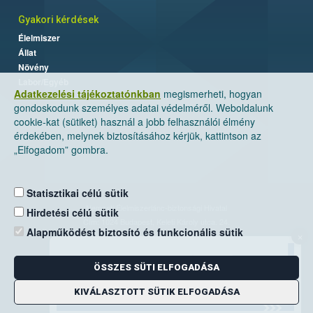
Gyakori kérdések
Élelmiszer
Állat
Növény
Labor/Egyéb
Adatkezelési tájékoztatónkban
megismerheti, hogyan
gondoskodunk személyes adatai védelméről. Weboldalunk
cookie-kat (sütiket) használ a jobb felhasználói élmény
érdekében, melynek biztosításához kérjük, kattintson az
„Elfogadom” gombra.
Statisztikai célú sütik
Nemzeti Élelmiszerlánc-biztonsági Hivatal
Hirdetési célú sütik
Cím: 1024 Budapest, Keleti Károly utca. 24.
Alapműködést biztosító és funkcionális sütik
×
Levelezési cím: 1525 Budapest. Pf. 30.
ÖSSZES SÜTI ELFOGADÁSA
E-mail:
ugyfelszolgalat@nebih.gov.hu
Zöld szám: 06-80/263-244
KIVÁLASZTOTT SÜTIK ELFOGADÁSA
Telefon: 06-1/ 336-9000