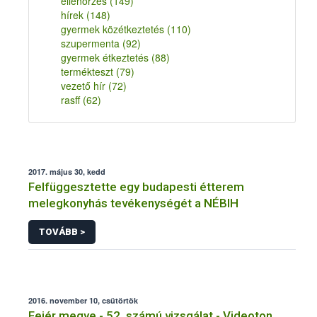
ellenőrzés
(149)
hírek
(148)
gyermek közétkeztetés
(110)
szupermenta
(92)
gyermek étkeztetés
(88)
termékteszt
(79)
vezető hír
(72)
rasff
(62)
2017. május 30, kedd
Felfüggesztette egy budapesti étterem
melegkonyhás tevékenységét a NÉBIH
TOVÁBB >
2016. november 10, csütörtök
Fejér megye - 52. számú vizsgálat - Videoton