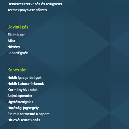
Rendszerszervezés és felügyelet
Termékpálya-ellenőrzés
Ügyintézés
Élelmiszer
Állat
Növény
Labor/Egyéb
Kapcsolat
Nébih Igazgatóságok
Nébih Laboratóriumok
Kormányhivatalok
Sajtókapcsolat
Ügyfélszolgálat
Hatósági jogsegély
Élelmiszermentő Központ
Hírlevél feliratkozás