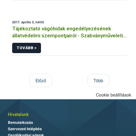
2017. április 3, hétfő
Tájékoztató vágóhidak engedélyezésének
állatvédelmi szempontjairól - Szabványműveleti
előírások
TOVÁBB >
Előző
Több
Cookie beállítások
Hivatalunk
Bemutatkozás
Szervezeti felépítés
Gazdálkodási adatok