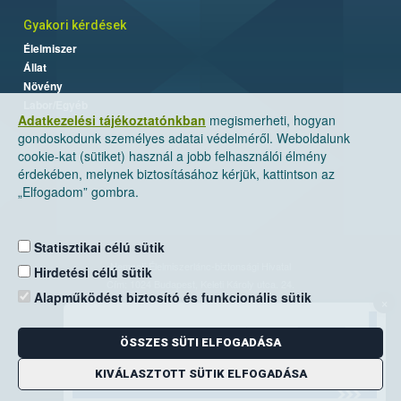
Gyakori kérdések
Élelmiszer
Állat
Növény
Labor/Egyéb
Adatkezelési tájékoztatónkban
megismerheti, hogyan
gondoskodunk személyes adatai védelméről. Weboldalunk
cookie-kat (sütiket) használ a jobb felhasználói élmény
érdekében, melynek biztosításához kérjük, kattintson az
„Elfogadom” gombra.
Statisztikai célú sütik
Nemzeti Élelmiszerlánc-biztonsági Hivatal
Hirdetési célú sütik
Cím: 1024 Budapest, Keleti Károly utca. 24.
Alapműködést biztosító és funkcionális sütik
×
Levelezési cím: 1525 Budapest. Pf. 30.
ÖSSZES SÜTI ELFOGADÁSA
E-mail:
ugyfelszolgalat@nebih.gov.hu
Zöld szám: 06-80/263-244
KIVÁLASZTOTT SÜTIK ELFOGADÁSA
Telefon: 06-1/ 336-9000