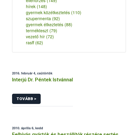
ellenőrzés
(149)
hírek
(148)
gyermek közétkeztetés
(110)
szupermenta
(92)
gyermek étkeztetés
(88)
termékteszt
(79)
vezető hír
(72)
rasff
(62)
2016. február 4, csütörtök
Interjú Dr. Péntek Istvánnal
TOVÁBB >
2010. április 6, kedd
Felhívás gyártók és beszállítók részére sertés