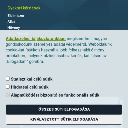
Gyakori kérdések
Élelmiszer
Állat
Növény
Labor/Egyéb
Adatkezelési tájékoztatónkban
megismerheti, hogyan
gondoskodunk személyes adatai védelméről. Weboldalunk
cookie-kat (sütiket) használ a jobb felhasználói élmény
érdekében, melynek biztosításához kérjük, kattintson az
„Elfogadom” gombra.
Statisztikai célú sütik
Nemzeti Élelmiszerlánc-biztonsági Hivatal
Hirdetési célú sütik
Cím: 1024 Budapest, Keleti Károly utca. 24.
Alapműködést biztosító és funkcionális sütik
×
Levelezési cím: 1525 Budapest. Pf. 30.
ÖSSZES SÜTI ELFOGADÁSA
E-mail:
ugyfelszolgalat@nebih.gov.hu
Zöld szám: 06-80/263-244
KIVÁLASZTOTT SÜTIK ELFOGADÁSA
Telefon: 06-1/ 336-9000