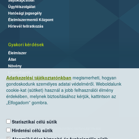
Ügyfélszolgálat
Hatósági jogsegély
Élelmiszermentő Központ
Hírlevél feliratkozás
Gyakori kérdések
Élelmiszer
Állat
Növény
Labor/Egyéb
Adatkezelési tájékoztatónkban
megismerheti, hogyan
gondoskodunk személyes adatai védelméről. Weboldalunk
cookie-kat (sütiket) használ a jobb felhasználói élmény
érdekében, melynek biztosításához kérjük, kattintson az
„Elfogadom” gombra.
Statisztikai célú sütik
Nemzeti Élelmiszerlánc-biztonsági Hivatal
Hirdetési célú sütik
Cím: 1024 Budapest, Keleti Károly utca. 24.