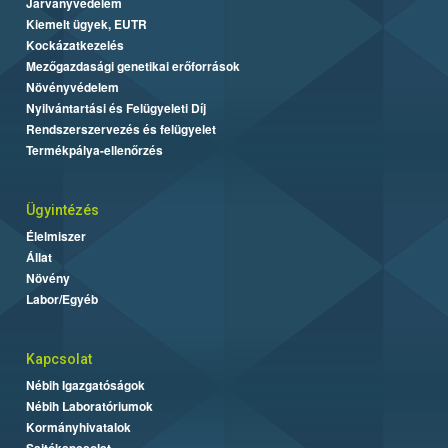
Járványvédelem
Kiemelt ügyek, EUTR
Kockázatkezelés
Mezőgazdasági genetikai erőforrások
Növényvédelem
Nyilvántartási és Felügyeleti Díj
Rendszerszervezés és felügyelet
Termékpálya-ellenőrzés
Ügyintézés
Élelmiszer
Állat
Növény
Labor/Egyéb
Kapcsolat
Nébih Igazgatóságok
Nébih Laboratóriumok
Kormányhivatalok
Sajtókapcsolat