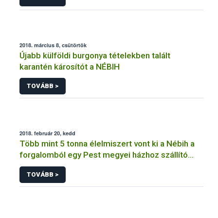
2018. március 8, csütörtök
Újabb külföldi burgonya tételekben talált
karantén károsítót a NÉBIH
TOVÁBB >
2018. február 20, kedd
Több mint 5 tonna élelmiszert vont ki a Nébih a
forgalomból egy Pest megyei házhoz szállító
cégnél
TOVÁBB >