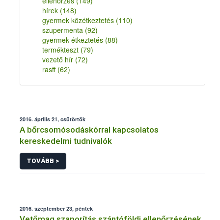
ellenőrzés
(149)
hírek
(148)
gyermek közétkeztetés
(110)
szupermenta
(92)
gyermek étkeztetés
(88)
termékteszt
(79)
vezető hír
(72)
rasff
(62)
2016. április 21, csütörtök
A bőrcsomósodáskórral kapcsolatos
kereskedelmi tudnivalók
TOVÁBB >
2016. szeptember 23, péntek
Vetőmag szaporítás szántóföldi ellenőrzésének