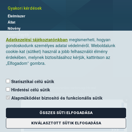
Gyakori kérdések
Élelmiszer
Állat
Növény
Labor/Egyéb
Adatkezelési tájékoztatónkban
megismerheti, hogyan
gondoskodunk személyes adatai védelméről. Weboldalunk
cookie-kat (sütiket) használ a jobb felhasználói élmény
érdekében, melynek biztosításához kérjük, kattintson az
„Elfogadom” gombra.
Statisztikai célú sütik
Nemzeti Élelmiszerlánc-biztonsági Hivatal
Hirdetési célú sütik
Cím: 1024 Budapest, Keleti Károly utca. 24.
Alapműködést biztosító és funkcionális sütik
×
Levelezési cím: 1525 Budapest. Pf. 30.
ÖSSZES SÜTI ELFOGADÁSA
E-mail:
ugyfelszolgalat@nebih.gov.hu
Zöld szám: 06-80/263-244
KIVÁLASZTOTT SÜTIK ELFOGADÁSA
Telefon: 06-1/ 336-9000