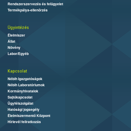
Rendszerszervezés és felügyelet
Termékpálya-ellenőrzés
Ügyintézés
Élelmiszer
Állat
Növény
Labor/Egyéb
Kapcsolat
Nébih Igazgatóságok
Nébih Laboratóriumok
Kormányhivatalok
Sajtókapcsolat
Ügyfélszolgálat
Hatósági jogsegély
Élelmiszermentő Központ
Hírlevél feliratkozás