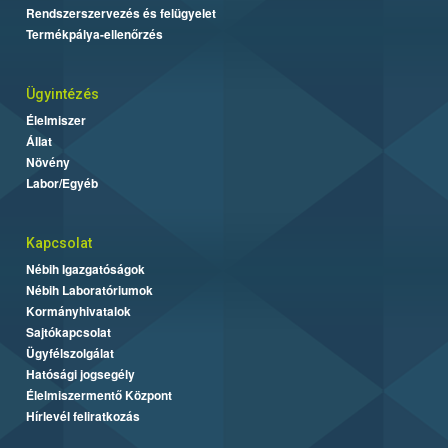
Rendszerszervezés és felügyelet
Termékpálya-ellenőrzés
Ügyintézés
Élelmiszer
Állat
Növény
Labor/Egyéb
Kapcsolat
Nébih Igazgatóságok
Nébih Laboratóriumok
Kormányhivatalok
Sajtókapcsolat
Ügyfélszolgálat
Hatósági jogsegély
Élelmiszermentő Központ
Hírlevél feliratkozás