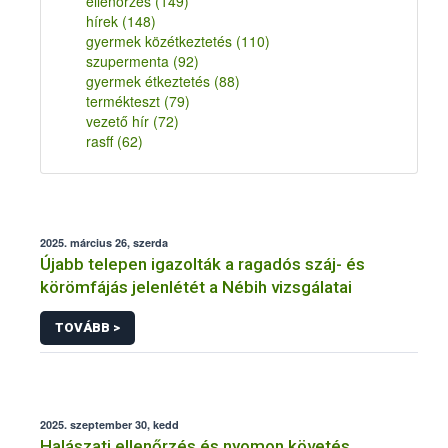
ellenőrzés
(149)
hírek
(148)
gyermek közétkeztetés
(110)
szupermenta
(92)
gyermek étkeztetés
(88)
termékteszt
(79)
vezető hír
(72)
rasff
(62)
2025. március 26, szerda
Újabb telepen igazolták a ragadós száj- és
körömfájás jelenlétét a Nébih vizsgálatai
TOVÁBB >
2025. szeptember 30, kedd
Halászati ellenőrzés és nyomon követés