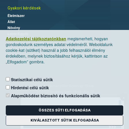
Gyakori kérdések
Élelmiszer
Állat
Növény
Labor/Egyéb
Adatkezelési tájékoztatónkban
megismerheti, hogyan
gondoskodunk személyes adatai védelméről. Weboldalunk
cookie-kat (sütiket) használ a jobb felhasználói élmény
érdekében, melynek biztosításához kérjük, kattintson az
„Elfogadom” gombra.
Statisztikai célú sütik
Nemzeti Élelmiszerlánc-biztonsági Hivatal
Hirdetési célú sütik
Cím: 1024 Budapest, Keleti Károly utca. 24.
Alapműködést biztosító és funkcionális sütik
×
Levelezési cím: 1525 Budapest. Pf. 30.
ÖSSZES SÜTI ELFOGADÁSA
E-mail:
ugyfelszolgalat@nebih.gov.hu
Zöld szám: 06-80/263-244
KIVÁLASZTOTT SÜTIK ELFOGADÁSA
Telefon: 06-1/ 336-9000