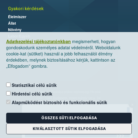
Gyakori kérdések
Élelmiszer
Állat
Növény
Labor/Egyéb
Adatkezelési tájékoztatónkban
megismerheti, hogyan
gondoskodunk személyes adatai védelméről. Weboldalunk
cookie-kat (sütiket) használ a jobb felhasználói élmény
érdekében, melynek biztosításához kérjük, kattintson az
„Elfogadom” gombra.
Statisztikai célú sütik
Nemzeti Élelmiszerlánc-biztonsági Hivatal
Hirdetési célú sütik
Cím: 1024 Budapest, Keleti Károly utca. 24.
Alapműködést biztosító és funkcionális sütik
×
Levelezési cím: 1525 Budapest. Pf. 30.
ÖSSZES SÜTI ELFOGADÁSA
E-mail:
ugyfelszolgalat@nebih.gov.hu
Zöld szám: 06-80/263-244
KIVÁLASZTOTT SÜTIK ELFOGADÁSA
Telefon: 06-1/ 336-9000