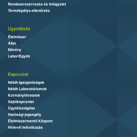
Rendszerszervezés és felügyelet
Termékpálya-ellenőrzés
Ügyintézés
Élelmiszer
Állat
Növény
Labor/Egyéb
Kapcsolat
Nébih Igazgatóságok
Nébih Laboratóriumok
Kormányhivatalok
Sajtókapcsolat
Ügyfélszolgálat
Hatósági jogsegély
Élelmiszermentő Központ
Hírlevél feliratkozás