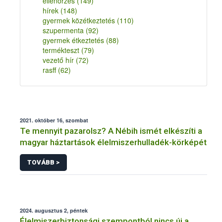
ellenőrzés
(149)
hírek
(148)
gyermek közétkeztetés
(110)
szupermenta
(92)
gyermek étkeztetés
(88)
termékteszt
(79)
vezető hír
(72)
rasff
(62)
2021. október 16, szombat
Te mennyit pazarolsz? A Nébih ismét elkészíti a
magyar háztartások élelmiszerhulladék-körképét
TOVÁBB >
2024. augusztus 2, péntek
Élelmiszerbiztonsági szempontból nincs új a