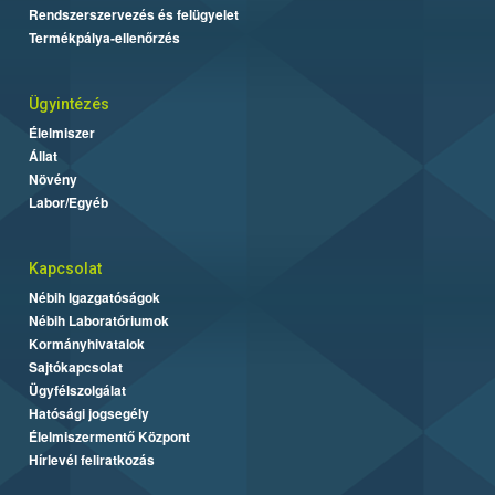
Rendszerszervezés és felügyelet
Termékpálya-ellenőrzés
Ügyintézés
Élelmiszer
Állat
Növény
Labor/Egyéb
Kapcsolat
Nébih Igazgatóságok
Nébih Laboratóriumok
Kormányhivatalok
Sajtókapcsolat
Ügyfélszolgálat
Hatósági jogsegély
Élelmiszermentő Központ
Hírlevél feliratkozás