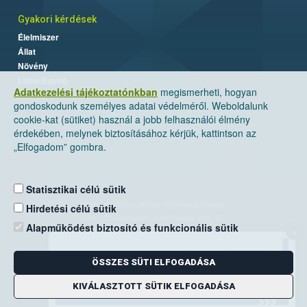
Gyakori kérdések
Élelmiszer
Állat
Növény
Labor/Egyéb
Adatkezelési tájékoztatónkban
megismerheti, hogyan
gondoskodunk személyes adatai védelméről. Weboldalunk
cookie-kat (sütiket) használ a jobb felhasználói élmény
érdekében, melynek biztosításához kérjük, kattintson az
„Elfogadom” gombra.
Statisztikai célú sütik
Nemzeti Élelmiszerlánc-biztonsági Hivatal
Hirdetési célú sütik
Cím: 1024 Budapest, Keleti Károly utca. 24.
Alapműködést biztosító és funkcionális sütik
×
Levelezési cím: 1525 Budapest. Pf. 30.
ÖSSZES SÜTI ELFOGADÁSA
E-mail:
ugyfelszolgalat@nebih.gov.hu
Zöld szám: 06-80/263-244
KIVÁLASZTOTT SÜTIK ELFOGADÁSA
Telefon: 06-1/ 336-9000