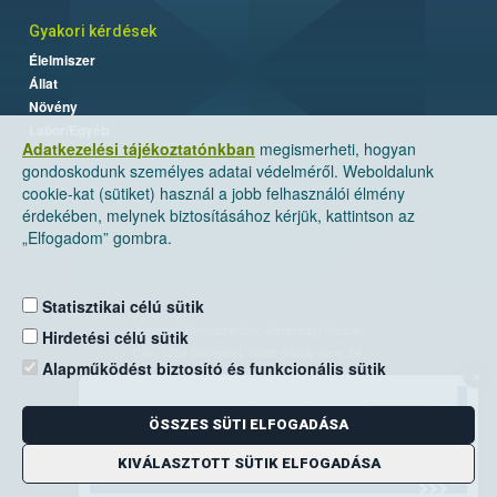
Gyakori kérdések
Élelmiszer
Állat
Növény
Labor/Egyéb
Adatkezelési tájékoztatónkban
megismerheti, hogyan
gondoskodunk személyes adatai védelméről. Weboldalunk
cookie-kat (sütiket) használ a jobb felhasználói élmény
érdekében, melynek biztosításához kérjük, kattintson az
„Elfogadom” gombra.
Statisztikai célú sütik
Nemzeti Élelmiszerlánc-biztonsági Hivatal
Hirdetési célú sütik
Cím: 1024 Budapest, Keleti Károly utca. 24.
Alapműködést biztosító és funkcionális sütik
×
Levelezési cím: 1525 Budapest. Pf. 30.
ÖSSZES SÜTI ELFOGADÁSA
E-mail:
ugyfelszolgalat@nebih.gov.hu
Zöld szám: 06-80/263-244
KIVÁLASZTOTT SÜTIK ELFOGADÁSA
Telefon: 06-1/ 336-9000