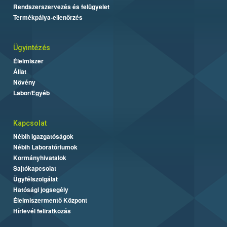
Rendszerszervezés és felügyelet
Termékpálya-ellenőrzés
Ügyintézés
Élelmiszer
Állat
Növény
Labor/Egyéb
Kapcsolat
Nébih Igazgatóságok
Nébih Laboratóriumok
Kormányhivatalok
Sajtókapcsolat
Ügyfélszolgálat
Hatósági jogsegély
Élelmiszermentő Központ
Hírlevél feliratkozás