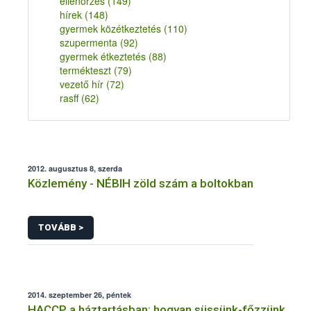
ellenőrzés
(149)
hírek
(148)
gyermek közétkeztetés
(110)
szupermenta
(92)
gyermek étkeztetés
(88)
termékteszt
(79)
vezető hír
(72)
rasff
(62)
2012. augusztus 8, szerda
Közlemény - NÉBIH zöld szám a boltokban
TOVÁBB >
2014. szeptember 26, péntek
HACCP a háztartásban: hogyan süssünk-főzzünk