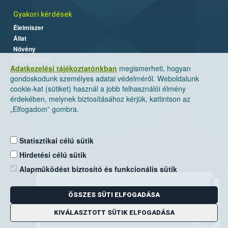
Gyakori kérdések
Élelmiszer
Állat
Növény
Labor/Egyéb
Adatkezelési tájékoztatónkban
megismerheti, hogyan
gondoskodunk személyes adatai védelméről. Weboldalunk
cookie-kat (sütiket) használ a jobb felhasználói élmény
érdekében, melynek biztosításához kérjük, kattintson az
„Elfogadom” gombra.
Statisztikai célú sütik
Nemzeti Élelmiszerlánc-biztonsági Hivatal
Hirdetési célú sütik
Cím: 1024 Budapest, Keleti Károly utca. 24.
Alapműködést biztosító és funkcionális sütik
×
Levelezési cím: 1525 Budapest. Pf. 30.
ÖSSZES SÜTI ELFOGADÁSA
E-mail:
ugyfelszolgalat@nebih.gov.hu
Zöld szám: 06-80/263-244
KIVÁLASZTOTT SÜTIK ELFOGADÁSA
Telefon: 06-1/ 336-9000