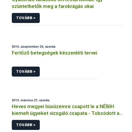
szüntethetők meg a farokrágás okai
TOVÁBB >
2014. szeptember 24, szerda
Fertőző betegségek készenléti tervei
TOVÁBB >
2013. március 27, szerda
Heves megyei húsüzemre csapott le a NÉBIH
kiemelt ügyeket vizsgáló csapata - Tobzódott a
szabálytalanságokban az alig három hónapja
TOVÁBB >
újranyitott előállító hely