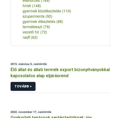
ellenőrzés
(149)
hírek
(148)
gyermek közétkeztetés
(110)
szupermenta
(92)
gyermek étkeztetés
(88)
termékteszt
(79)
vezető hír
(72)
rasff
(62)
2015. március 5, csütörtök
Élő állat és állati termék export bizonyítványokkal
kapcsolatos alap eljárásrend
TOVÁBB >
2022. november 17, csütörtök
Gyakorlati tanácsok sertéstartóknak: így