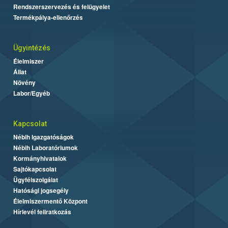
Rendszerszervezés és felügyelet
Termékpálya-ellenőrzés
Ügyintézés
Élelmiszer
Állat
Növény
Labor/Egyéb
Kapcsolat
Nébih Igazgatóságok
Nébih Laboratóriumok
Kormányhivatalok
Sajtókapcsolat
Ügyfélszolgálat
Hatósági jogsegély
Élelmiszermentő Központ
Hírlevél feliratkozás