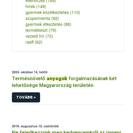
ellenőrzés
(149)
hírek
(148)
gyermek közétkeztetés
(110)
szupermenta
(92)
gyermek étkeztetés
(88)
termékteszt
(79)
vezető hír
(72)
rasff
(62)
2024. október 14, hétfő
Termésnövelő
anyagok
forgalmazásának két
lehetősége Magyarország területén
TOVÁBB >
2019. augusztus 15, csütörtök
Ne feledkezzünk meg kedvenceinkről az ünnepi