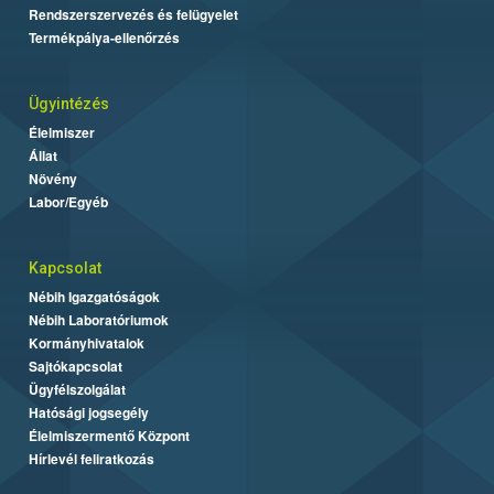
Rendszerszervezés és felügyelet
Termékpálya-ellenőrzés
Ügyintézés
Élelmiszer
Állat
Növény
Labor/Egyéb
Kapcsolat
Nébih Igazgatóságok
Nébih Laboratóriumok
Kormányhivatalok
Sajtókapcsolat
Ügyfélszolgálat
Hatósági jogsegély
Élelmiszermentő Központ
Hírlevél feliratkozás