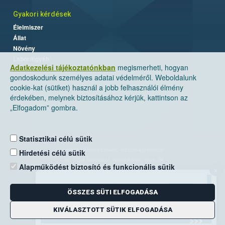
Gyakori kérdések
Élelmiszer
Állat
Növény
Labor/Egyéb
Adatkezelési tájékoztatónkban
megismerheti, hogyan
gondoskodunk személyes adatai védelméről. Weboldalunk
cookie-kat (sütiket) használ a jobb felhasználói élmény
érdekében, melynek biztosításához kérjük, kattintson az
„Elfogadom” gombra.
Statisztikai célú sütik
Nemzeti Élelmiszerlánc-biztonsági Hivatal
Hirdetési célú sütik
Cím: 1024 Budapest, Keleti Károly utca. 24.
Alapműködést biztosító és funkcionális sütik
×
Levelezési cím: 1525 Budapest. Pf. 30.
ÖSSZES SÜTI ELFOGADÁSA
E-mail:
ugyfelszolgalat@nebih.gov.hu
Zöld szám: 06-80/263-244
KIVÁLASZTOTT SÜTIK ELFOGADÁSA
Telefon: 06-1/ 336-9000