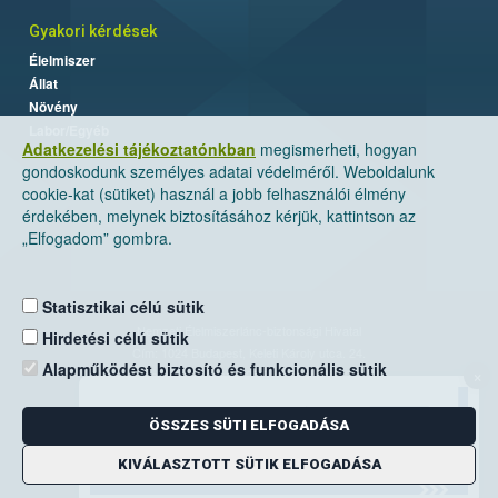
Gyakori kérdések
Élelmiszer
Állat
Növény
Labor/Egyéb
Adatkezelési tájékoztatónkban
megismerheti, hogyan
gondoskodunk személyes adatai védelméről. Weboldalunk
cookie-kat (sütiket) használ a jobb felhasználói élmény
érdekében, melynek biztosításához kérjük, kattintson az
„Elfogadom” gombra.
Statisztikai célú sütik
Nemzeti Élelmiszerlánc-biztonsági Hivatal
Hirdetési célú sütik
Cím: 1024 Budapest, Keleti Károly utca. 24.
Alapműködést biztosító és funkcionális sütik
×
Levelezési cím: 1525 Budapest. Pf. 30.
ÖSSZES SÜTI ELFOGADÁSA
E-mail:
ugyfelszolgalat@nebih.gov.hu
Zöld szám: 06-80/263-244
KIVÁLASZTOTT SÜTIK ELFOGADÁSA
Telefon: 06-1/ 336-9000