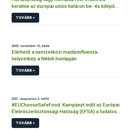
kerülnie az európai uniós határon be- és kilépő
szállítmányoknak
TOVÁBB >
2020. november 10, kedd
Elérhető a nemzetközi madárinfluenza-
helyzetkép a Nébih honlapján
TOVÁBB >
2021. augusztus 2, hétfő
#EUChooseSafeFood: Kampányt indít az Európai
Élelmiszerbiztonsági Hatóság (EFSA) a tudatos
élelmiszer-választásról
TOVÁBB >