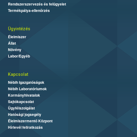
Rendszerszervezés és felügyelet
Termékpálya-ellenőrzés
Ügyintézés
Élelmiszer
Állat
Növény
Labor/Egyéb
Kapcsolat
Nébih Igazgatóságok
Nébih Laboratóriumok
Kormányhivatalok
Sajtókapcsolat
Ügyfélszolgálat
Hatósági jogsegély
Élelmiszermentő Központ
Hírlevél feliratkozás