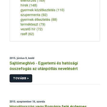
ellenőrzés
(149)
hírek
(148)
gyermek közétkeztetés
(110)
szupermenta
(92)
gyermek étkeztetés
(88)
termékteszt
(79)
vezető hír
(72)
rasff
(62)
2015. június 9, kedd
Sajtómeghívó - Egyetemi és hatósági
összefogás az utánpótlás nevelésért
TOVÁBB >
2015. szeptember 16, szerda
Horvátország vagy Románia felé érdemes