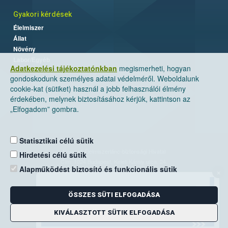
Gyakori kérdések
Élelmiszer
Állat
Növény
Labor/Egyéb
Adatkezelési tájékoztatónkban
megismerheti, hogyan
gondoskodunk személyes adatai védelméről. Weboldalunk
cookie-kat (sütiket) használ a jobb felhasználói élmény
érdekében, melynek biztosításához kérjük, kattintson az
„Elfogadom” gombra.
Statisztikai célú sütik
Nemzeti Élelmiszerlánc-biztonsági Hivatal
Hirdetési célú sütik
Cím: 1024 Budapest, Keleti Károly utca. 24.
Alapműködést biztosító és funkcionális sütik
×
Levelezési cím: 1525 Budapest. Pf. 30.
ÖSSZES SÜTI ELFOGADÁSA
E-mail:
ugyfelszolgalat@nebih.gov.hu
Zöld szám: 06-80/263-244
KIVÁLASZTOTT SÜTIK ELFOGADÁSA
Telefon: 06-1/ 336-9000