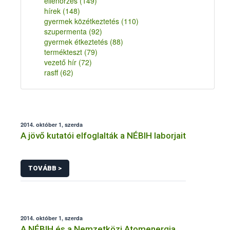
ellenőrzés
(149)
hírek
(148)
gyermek közétkeztetés
(110)
szupermenta
(92)
gyermek étkeztetés
(88)
termékteszt
(79)
vezető hír
(72)
rasff
(62)
2014. október 1, szerda
A jövő kutatói elfoglalták a NÉBIH laborjait
TOVÁBB >
2014. október 1, szerda
A NÉBIH és a Nemzetközi Atomenergia