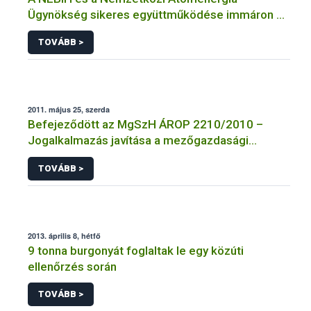
Ügynökség sikeres együttműködése immáron 8
éve tart
TOVÁBB >
2011. május 25, szerda
Befejeződött az MgSzH ÁROP 2210/2010 –
Jogalkalmazás javítása a mezőgazdasági
szakigazgatásban című projekt
TOVÁBB >
megvalósulásának első üteme
2013. április 8, hétfő
9 tonna burgonyát foglaltak le egy közúti
ellenőrzés során
TOVÁBB >