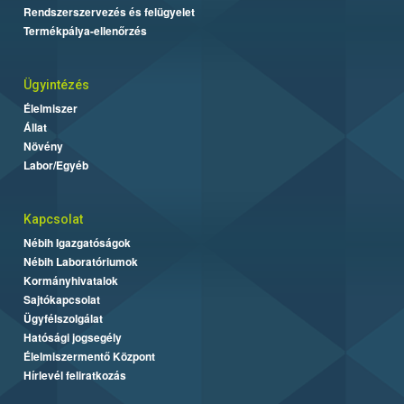
Rendszerszervezés és felügyelet
Termékpálya-ellenőrzés
Ügyintézés
Élelmiszer
Állat
Növény
Labor/Egyéb
Kapcsolat
Nébih Igazgatóságok
Nébih Laboratóriumok
Kormányhivatalok
Sajtókapcsolat
Ügyfélszolgálat
Hatósági jogsegély
Élelmiszermentő Központ
Hírlevél feliratkozás