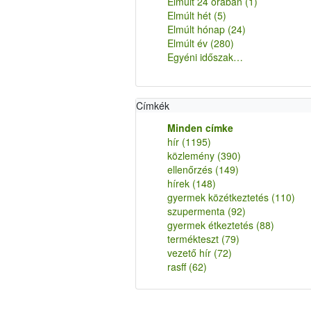
Elmúlt 24 órában
(1)
Elmúlt hét
(5)
Elmúlt hónap
(24)
Elmúlt év
(280)
Egyéni időszak…
Címkék
Minden címke
hír
(1195)
közlemény
(390)
ellenőrzés
(149)
hírek
(148)
gyermek közétkeztetés
(110)
szupermenta
(92)
gyermek étkeztetés
(88)
termékteszt
(79)
vezető hír
(72)
rasff
(62)