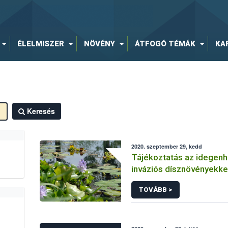
ÉLELMISZER
NÖVÉNY
ÁTFOGÓ TÉMÁK
KA
Keresés
2020. szeptember 29, kedd
Tájékoztatás az idegen
inváziós dísznövényekke
követelményekről
TOVÁBB >