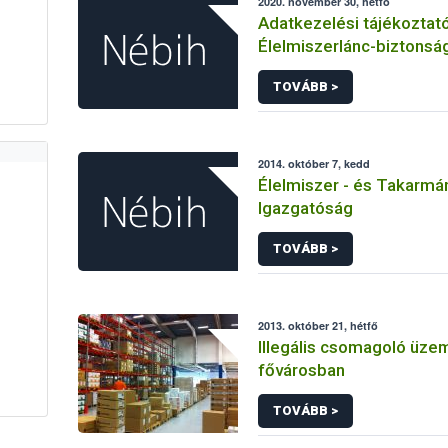
2020. november 30, hétfő
Adatkezelési tájékoztat
Élelmiszerlánc-biztonság
Ügyfélprofil Rendszerben
TOVÁBB >
melléktermék témakörbe
közhatalmi eljárásaihoz
adatkezeléséhez
2014. október 7, kedd
Élelmiszer - és Takarmá
Igazgatóság
TOVÁBB >
2013. október 21, hétfő
Illegális csomagoló üze
fővárosban
TOVÁBB >