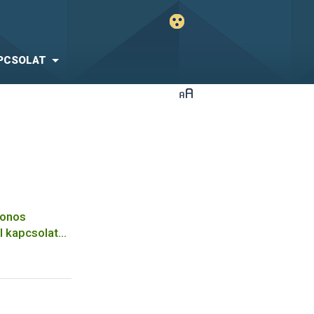
PCSOLAT
honos
l kapcsolatos