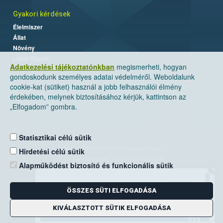
Gyakori kérdések
Élelmiszer
Állat
Növény
Labor/Egyéb
Adatkezelési tájékoztatónkban
megismerheti, hogyan
gondoskodunk személyes adatai védelméről. Weboldalunk
cookie-kat (sütiket) használ a jobb felhasználói élmény
érdekében, melynek biztosításához kérjük, kattintson az
„Elfogadom” gombra.
Statisztikai célú sütik
Nemzeti Élelmiszerlánc-biztonsági Hivatal
Hirdetési célú sütik
Cím: 1024 Budapest, Keleti Károly utca. 24.
Alapműködést biztosító és funkcionális sütik
×
Levelezési cím: 1525 Budapest. Pf. 30.
ÖSSZES SÜTI ELFOGADÁSA
E-mail:
ugyfelszolgalat@nebih.gov.hu
Zöld szám: 06-80/263-244
KIVÁLASZTOTT SÜTIK ELFOGADÁSA
Telefon: 06-1/ 336-9000