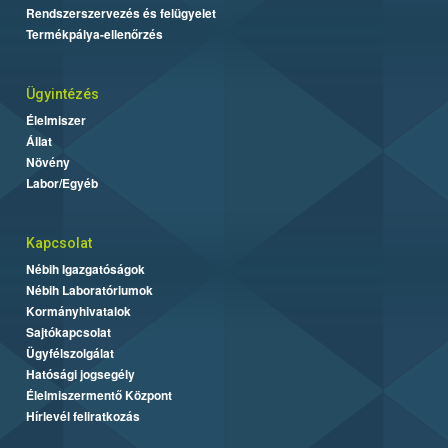
Rendszerszervezés és felügyelet
Termékpálya-ellenőrzés
Ügyintézés
Élelmiszer
Állat
Növény
Labor/Egyéb
Kapcsolat
Nébih Igazgatóságok
Nébih Laboratóriumok
Kormányhivatalok
Sajtókapcsolat
Ügyfélszolgálat
Hatósági jogsegély
Élelmiszermentő Központ
Hírlevél feliratkozás