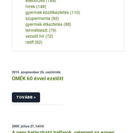
ellenőrzés
(149)
hírek
(148)
gyermek közétkeztetés
(110)
szupermenta
(92)
gyermek étkeztetés
(88)
termékteszt
(79)
vezető hír
(72)
rasff
(62)
2015. szeptember 24, csütörtök
OMÉK 60 évvel ezelőtt
TOVÁBB >
2009. július 27, hétfő
A nem halászható halfajok, valamint az egyes