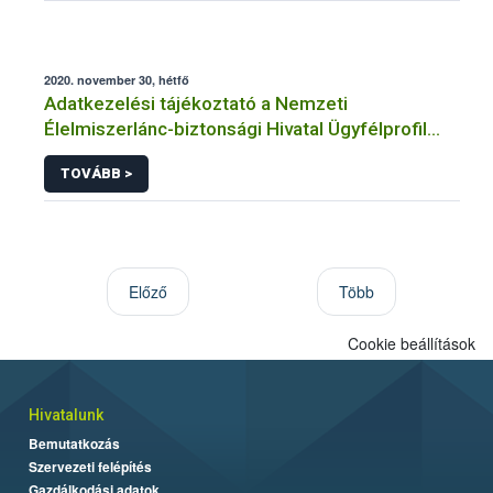
2020. november 30, hétfő
Adatkezelési tájékoztató a Nemzeti
Élelmiszerlánc-biztonsági Hivatal Ügyfélprofil
Rendszerben állattenyésztés témakörben
TOVÁBB >
intézhető közhatalmi eljárásaihoz kapcsolódó
adatkezeléséhez
Előző
Több
Cookie beállítások
Hivatalunk
Bemutatkozás
Szervezeti felépítés
Gazdálkodási adatok