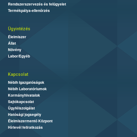
Rendszerszervezés és felügyelet
Termékpálya-ellenőrzés
Ügyintézés
Élelmiszer
Állat
Növény
Labor/Egyéb
Kapcsolat
Nébih Igazgatóságok
Nébih Laboratóriumok
Kormányhivatalok
Sajtókapcsolat
Ügyfélszolgálat
Hatósági jogsegély
Élelmiszermentő Központ
Hírlevél feliratkozás