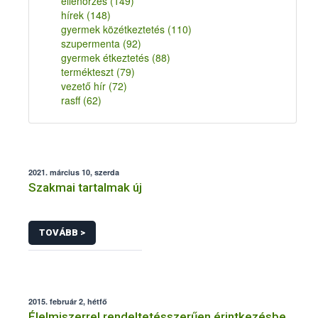
ellenőrzés
(149)
hírek
(148)
gyermek közétkeztetés
(110)
szupermenta
(92)
gyermek étkeztetés
(88)
termékteszt
(79)
vezető hír
(72)
rasff
(62)
2021. március 10, szerda
Szakmai tartalmak új
TOVÁBB >
2015. február 2, hétfő
Élelmiszerrel rendeltetésszerűen érintkezésbe