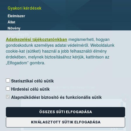
Gyakori kérdések
Élelmiszer
Állat
Növény
Labor/Egyéb
Adatkezelési tájékoztatónkban
megismerheti, hogyan
gondoskodunk személyes adatai védelméről. Weboldalunk
cookie-kat (sütiket) használ a jobb felhasználói élmény
érdekében, melynek biztosításához kérjük, kattintson az
„Elfogadom” gombra.
Statisztikai célú sütik
Nemzeti Élelmiszerlánc-biztonsági Hivatal
Hirdetési célú sütik
Cím: 1024 Budapest, Keleti Károly utca. 24.
Alapműködést biztosító és funkcionális sütik
×
Levelezési cím: 1525 Budapest. Pf. 30.
ÖSSZES SÜTI ELFOGADÁSA
E-mail:
ugyfelszolgalat@nebih.gov.hu
Zöld szám: 06-80/263-244
KIVÁLASZTOTT SÜTIK ELFOGADÁSA
Telefon: 06-1/ 336-9000