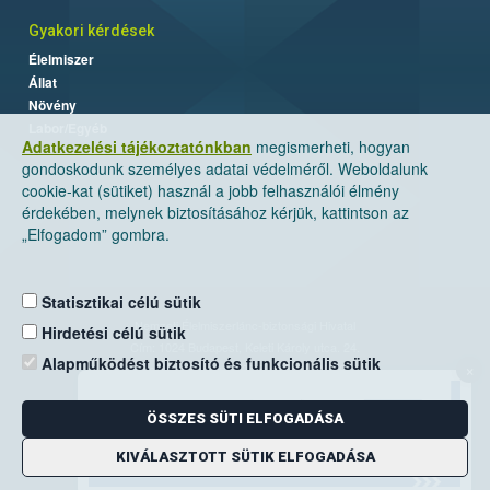
Gyakori kérdések
Élelmiszer
Állat
Növény
Labor/Egyéb
Adatkezelési tájékoztatónkban
megismerheti, hogyan
gondoskodunk személyes adatai védelméről. Weboldalunk
cookie-kat (sütiket) használ a jobb felhasználói élmény
érdekében, melynek biztosításához kérjük, kattintson az
„Elfogadom” gombra.
Statisztikai célú sütik
Nemzeti Élelmiszerlánc-biztonsági Hivatal
Hirdetési célú sütik
Cím: 1024 Budapest, Keleti Károly utca. 24.
Alapműködést biztosító és funkcionális sütik
×
Levelezési cím: 1525 Budapest. Pf. 30.
ÖSSZES SÜTI ELFOGADÁSA
E-mail:
ugyfelszolgalat@nebih.gov.hu
Zöld szám: 06-80/263-244
KIVÁLASZTOTT SÜTIK ELFOGADÁSA
Telefon: 06-1/ 336-9000