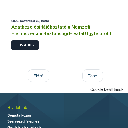
2020. november 30, hétfő
Adatkezelési tájékoztató a Nemzeti
Élelmiszerlánc-biztonsági Hivatal Ügyfélprofil
Rendszerben növényvédő szer gyártás,
TOVÁBB >
forgalmazás témakörben intézhető közhatalmi
eljárásaihoz kapcsolódó adatkezeléséhez
Előző
Több
Cookie beállítások
Hivatalunk
Bemutatkozás
Szervezeti felépítés
Gazdálkodási adatok