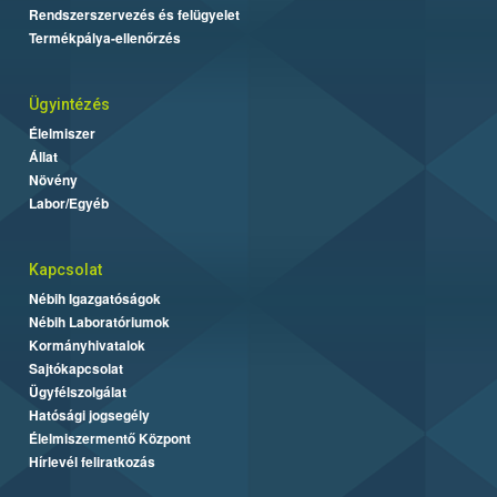
Rendszerszervezés és felügyelet
Termékpálya-ellenőrzés
Ügyintézés
Élelmiszer
Állat
Növény
Labor/Egyéb
Kapcsolat
Nébih Igazgatóságok
Nébih Laboratóriumok
Kormányhivatalok
Sajtókapcsolat
Ügyfélszolgálat
Hatósági jogsegély
Élelmiszermentő Központ
Hírlevél feliratkozás