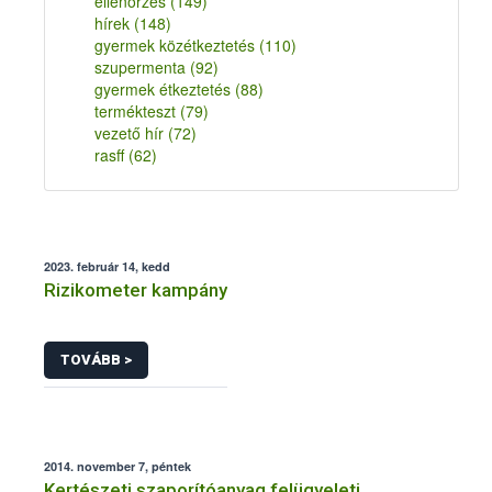
ellenőrzés
(149)
hírek
(148)
gyermek közétkeztetés
(110)
szupermenta
(92)
gyermek étkeztetés
(88)
termékteszt
(79)
vezető hír
(72)
rasff
(62)
2023. február 14, kedd
Rizikometer kampány
TOVÁBB >
2014. november 7, péntek
Kertészeti szaporítóanyag felügyeleti