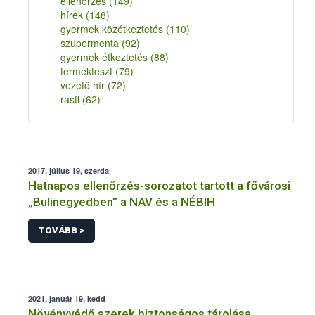
ellenőrzés
(149)
hírek
(148)
gyermek közétkeztetés
(110)
szupermenta
(92)
gyermek étkeztetés
(88)
termékteszt
(79)
vezető hír
(72)
rasff
(62)
2017. július 19, szerda
Hatnapos ellenőrzés-sorozatot tartott a fővárosi
„Bulinegyedben” a NAV és a NÉBIH
TOVÁBB >
2021. január 19, kedd
Növényvédő szerek biztonságos tárolása