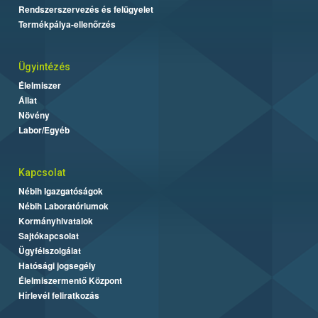
Rendszerszervezés és felügyelet
Termékpálya-ellenőrzés
Ügyintézés
Élelmiszer
Állat
Növény
Labor/Egyéb
Kapcsolat
Nébih Igazgatóságok
Nébih Laboratóriumok
Kormányhivatalok
Sajtókapcsolat
Ügyfélszolgálat
Hatósági jogsegély
Élelmiszermentő Központ
Hírlevél feliratkozás