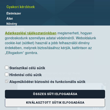
Gyakori kérdések
Élelmiszer
Állat
Növény
Labor/Egyéb
Adatkezelési tájékoztatónkban
megismerheti, hogyan
gondoskodunk személyes adatai védelméről. Weboldalunk
cookie-kat (sütiket) használ a jobb felhasználói élmény
érdekében, melynek biztosításához kérjük, kattintson az
„Elfogadom” gombra.
Statisztikai célú sütik
Nemzeti Élelmiszerlánc-biztonsági Hivatal
Hirdetési célú sütik
Cím: 1024 Budapest, Keleti Károly utca. 24.
Alapműködést biztosító és funkcionális sütik
×
Levelezési cím: 1525 Budapest. Pf. 30.
ÖSSZES SÜTI ELFOGADÁSA
E-mail:
ugyfelszolgalat@nebih.gov.hu
Zöld szám: 06-80/263-244
KIVÁLASZTOTT SÜTIK ELFOGADÁSA
Telefon: 06-1/ 336-9000