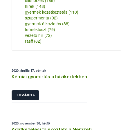
ellenőrzés
(149)
hírek
(148)
gyermek közétkeztetés
(110)
szupermenta
(92)
gyermek étkeztetés
(88)
termékteszt
(79)
vezető hír
(72)
rasff
(62)
2020. április 17, péntek
Kémiai gyomirtás a házikertekben
TOVÁBB >
2020. november 30, hétfő
Adatkezelési tájékoztató a Nemzeti