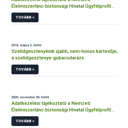
Élelmiszerlánc-biztonsági Hivatal Ügyfélprofil
Rendszerben
TOVÁBB >
horgászat/halászat/halgazdálkodás témakörben
intézhető közhatalmi eljárásaihoz kapcsolódó
adatkezeléséhez
2016. május 2, hétfő
Szelídgesztenyéink újabb, nem-honos kártevője,
a szelídgesztenye-gubacsdarázs
TOVÁBB >
2020. november 30, hétfő
Adatkezelési tájékoztató a Nemzeti
Élelmiszerlánc-biztonsági Hivatal Ügyfélprofil
Rendszerben bioüzemanyag témakörben
TOVÁBB >
intézhető közhatalmi eljárásaihoz kapcsolódó