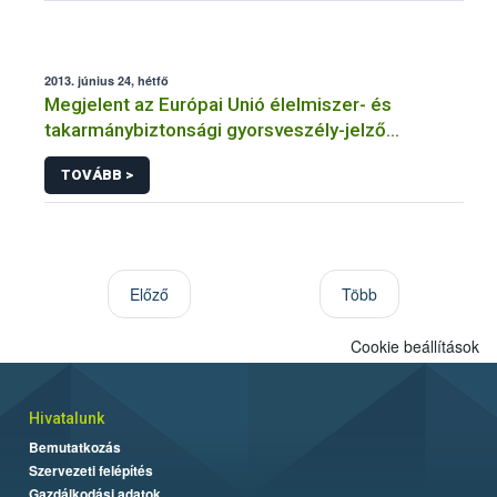
adatkezeléséhez
2013. június 24, hétfő
Megjelent az Európai Unió élelmiszer- és
takarmánybiztonsági gyorsveszély-jelző
rendszerének éves jelentése
TOVÁBB >
Előző
Több
Cookie beállítások
Hivatalunk
Bemutatkozás
Szervezeti felépítés
Gazdálkodási adatok