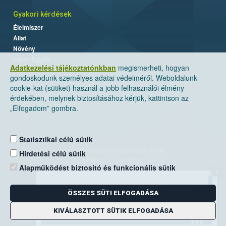
Gyakori kérdések
Élelmiszer
Állat
Növény
Labor/Egyéb
Adatkezelési tájékoztatónkban
megismerheti, hogyan
gondoskodunk személyes adatai védelméről. Weboldalunk
cookie-kat (sütiket) használ a jobb felhasználói élmény
érdekében, melynek biztosításához kérjük, kattintson az
„Elfogadom” gombra.
Statisztikai célú sütik
Nemzeti Élelmiszerlánc-biztonsági Hivatal
Hirdetési célú sütik
Cím: 1024 Budapest, Keleti Károly utca. 24.
Alapműködést biztosító és funkcionális sütik
×
Levelezési cím: 1525 Budapest. Pf. 30.
ÖSSZES SÜTI ELFOGADÁSA
E-mail:
ugyfelszolgalat@nebih.gov.hu
Zöld szám: 06-80/263-244
KIVÁLASZTOTT SÜTIK ELFOGADÁSA
Telefon: 06-1/ 336-9000